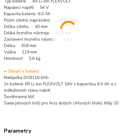
Typ baterie XR Li-Ion FLEXVOLT
Napájecí napětí 54 V
Kapacita baterie 6.0 Ah
Počet zdvihů naprázdno 2 400 z/min
Délka zdvihu 40 mm
Délka řezného nástroje 43,0 mm
Zastavení řezného nástroje 0.2 s
Délka 918 mm
Výška 219 mm
Hmotnost 5,6 kg
• Obsah v balení:
Nabíječka DCB116 6Ah
2x baterie XR Li-Ion FLEXVOLT 54V s kapacitou 6,0 Ah a s
indikátorem stavu nabití
Šestihranný klíč
Sada pilových listů pro řezy dutých cihlových bloků třídy 20
Parametry