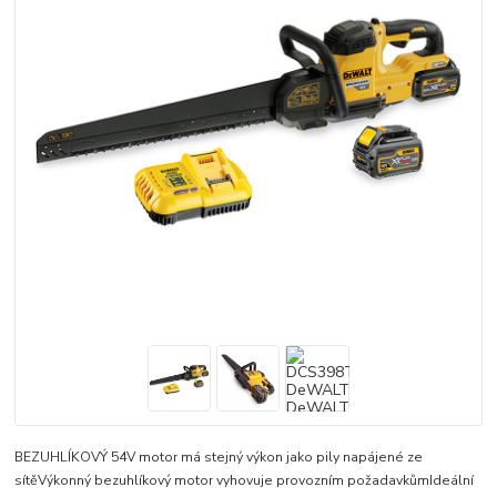
BEZUHLÍKOVÝ 54V motor má stejný výkon jako pily napájené ze
sítěVýkonný bezuhlíkový motor vyhovuje provozním požadavkůmIdeální