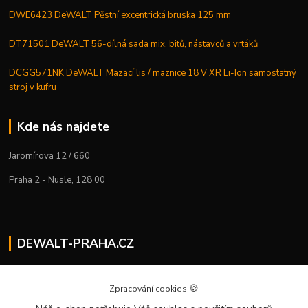
DWE6423 DeWALT Pěstní excentrická bruska 125 mm
DT71501 DeWALT 56-dílná sada mix, bitů, nástavců a vrtáků
DCGG571NK DeWALT Mazací lis / maznice 18 V XR Li-Ion samostatný
stroj v kufru
Kde nás najdete
Jaromírova 12 / 660
Praha 2 - Nusle, 128 00
DEWALT-PRAHA.CZ
Kostelecký M.
+420 224 936 535
🍪
Zpracování cookies
Po–Pá | 9:00 – 16:00