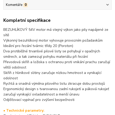
Komentáře
0
Kompletní specifikace
BEZUHLÍKOVÝ 54V motor má stejný výkon jako pily napájené ze
sítě
Výkonný bezuhlíkový motor vyhovuje provozním požadavkům
Ideální pro řezání tvárnic třídy 20 (Poroton)
Dva protiběžné trvanlivé pilové listy se pohybují v opačných
směrech, a tak zamezují pohybu materiálu při řezání
Převodová skříň a ložiska s ochranou proti vnikání prachu zaručují
větší odolnost
Skříň z hliníkové slitiny zaručuje nízkou hmotnost a vynikající
odolnost
Rychlá a snadná výměna pilového listu zkracuje dobu prostojů
Ergonomický design s tvarovanou zadní rukojetí a páková rukojeť
zaručují vynikající ovladatelnost a menší únavu
Odjišťovací vypínač pro zvýšení bezpečnosti
• Technické parametry: