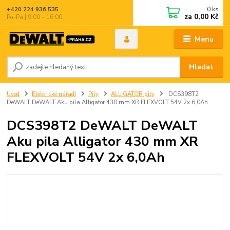
0
ks
+420 224 936 535
za
0,00 Kč
Po–Pá | 9:00 – 16:00
Menu
Hledat
Úvod
Elektrické nářadí
Pily
ALLIGATOR pily
DCS398T2
DeWALT DeWALT Aku pila Alligator 430 mm XR FLEXVOLT 54V 2x 6,0Ah
DCS398T2 DeWALT DeWALT
Aku pila Alligator 430 mm XR
FLEXVOLT 54V 2x 6,0Ah