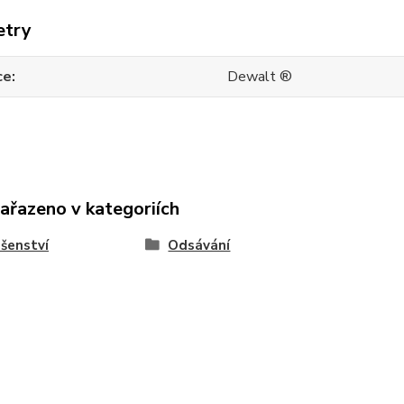
etry
ce
Dewalt ®
zařazeno v kategoriích
ušenství
Odsávání