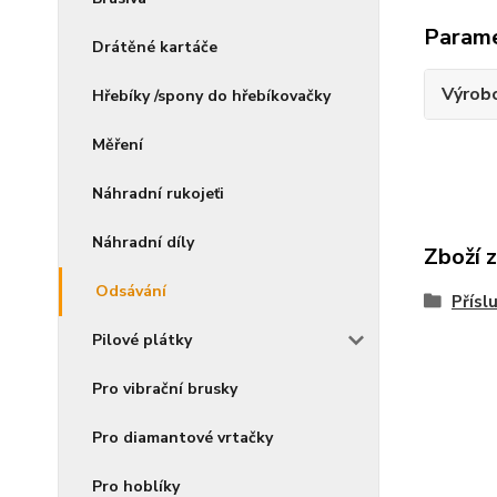
Param
Drátěné kartáče
Výrob
Hřebíky /spony do hřebíkovačky
Měření
Náhradní rukojeťi
Náhradní díly
Zboží 
Odsávání
Přísl
Pilové plátky
Pro vibrační brusky
Pro diamantové vrtačky
Pro hoblíky