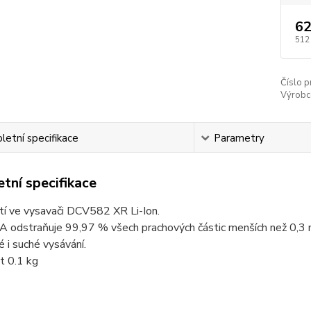
62
512
Číslo p
Výrobc
etní specifikace
Parametry
tní specifikace
tí ve vysavači DCV582 XR Li-Ion.
A odstraňuje 99,97 % všech prachových částic menších než 0,3 
 i suché vysávání.
 0.1 kg