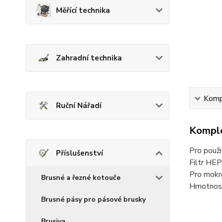
Měřící technika
Zahradní technika
Kompl
Ruční Nářadí
Komple
Pro použi
Příslušenství
Filtr HEP
Pro mokré
Brusné a řezné kotouče
Hmotnost
Brusné pásy pro pásové brusky
Brusiva