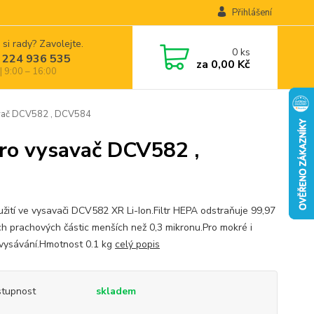
Přihlášení
 si rady? Zavolejte.
0
ks
 224 936 535
za
0,00 Kč
| 9:00 – 16:00
vač DCV582 , DCV584
ro vysavač DCV582 ,
užití ve vysavači DCV582 XR Li-Ion.Filtr HEPA odstraňuje 99,97
h prachových částic menších než 0,3 mikronu.Pro mokré i
vysávání.Hmotnost 0.1 kg
celý popis
tupnost
skladem