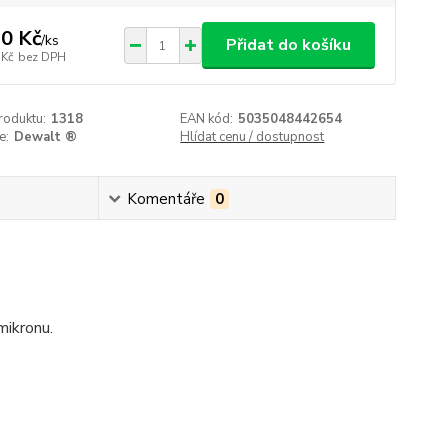
0 Kč
/
ks
Přidat do košíku
 Kč
bez DPH
roduktu:
1318
EAN kód:
5035048442654
e:
Dewalt ®
Hlídat cenu / dostupnost
Komentáře
0
mikronu.