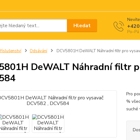
Nevíte
Hledat
+420
Po–Pá 
říslušenství
Odsávání
DCV5801H DeWALT Náhradní filtr pro vysa
801H DeWALT Náhradní filtr p
584
Pro po
% všec
suché 
Dos