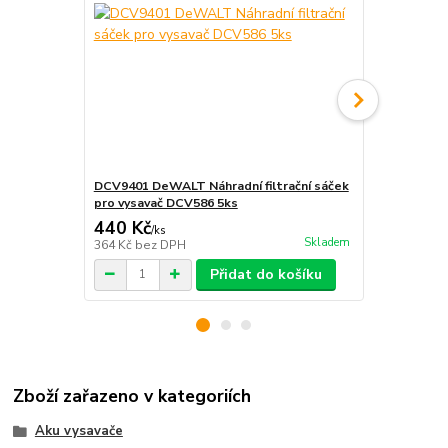
DCV9401 DeWALT Náhradní filtrační sáček
DCV9402 De
pro vysavač DCV586 5ks
filtrační sá
440 Kč
580 Kč
/
ks
/
ks
Skladem
364 Kč
bez DPH
479 Kč
bez 
Přidat do košíku
Zboží zařazeno v kategoriích
Aku vysavače