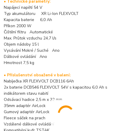
• Technické parametry:
Napájecí napětí 54 V
Typ akumulátoru XR Li-Ion FLEXVOLT
Kapacita baterie 6,0 Ah
Příkon 2000 W
Čištění filtru Automatické
Max. Průtok vzduchu 24,7 l/s
Objem nádoby 15 l
Vysávání Mokré / Suché Ano
Dálkové ovládání Ano
Hmotnost 7,5 kg
• Příslušenství obsažené v balení:
Nabíječka XR FLEXVOLT DCB116 6Ah
2x baterie DCB546 FLEXVOLT 54V s kapacitou 6,0 Ah s
indikátorem stavu nabití
Odsávací hadice 2,5 m x 32 mm
35mm adaptér AirLock
Gumový adaptér AirLock
Fleece sáček na prach
Vzdálené dálkové ovládání
Kompatibilní kufr TSTAK