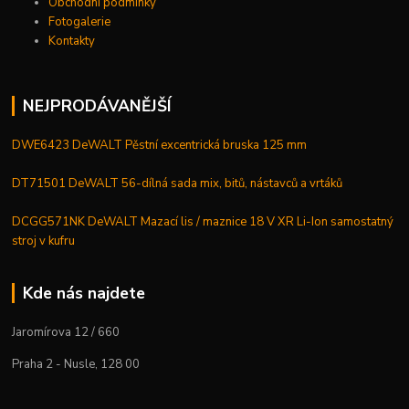
Obchodní podmínky
Fotogalerie
Kontakty
NEJPRODÁVANĚJŠÍ
DWE6423 DeWALT Pěstní excentrická bruska 125 mm
DT71501 DeWALT 56-dílná sada mix, bitů, nástavců a vrtáků
DCGG571NK DeWALT Mazací lis / maznice 18 V XR Li-Ion samostatný
stroj v kufru
Kde nás najdete
Jaromírova 12 / 660
Praha 2 - Nusle, 128 00