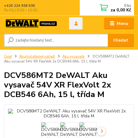
0
ks
+420 224 936 535
za
0,00 Kč
Po–Pá | 9:00 – 16:00
Menu
Hledat
Úvod
Akumulátorové nářadí
Aku vysavače
DCV586MT2 DeWALT
Aku vysavač 54V XR FlexVolt 2x DCB546 6Ah, 15 l, třída M
DCV586MT2 DeWALT Aku
vysavač 54V XR FlexVolt 2x
DCB546 6Ah, 15 l, třída M