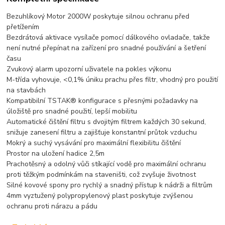
Bezuhlíkový Motor 2000W poskytuje silnou ochranu před
přetížením
Bezdrátová aktivace vysílače pomocí dálkového ovladače, takže
není nutné přepínat na zařízení pro snadné používání a šetření
času
Zvukový alarm upozorní uživatele na pokles výkonu
M-třída vyhovuje, <0,1% úniku prachu přes filtr, vhodný pro použití
na stavbách
Kompatibilní TSTAK® konfigurace s přesnými požadavky na
úložiště pro snadné použití, lepší mobilitu
Automatické čištění filtru s dvojitým filtrem každých 30 sekund,
snižuje zanesení filtru a zajišťuje konstantní průtok vzduchu
Mokrý a suchý vysávání pro maximální flexibilitu čištění
Prostor na uložení hadice 2,5m
Prachotěsný a odolný vůči stíkající vodě pro maximální ochranu
proti těžkým podmínkám na staveništi, což zvyšuje životnost
Silné kovové spony pro rychlý a snadný přístup k nádrži a filtrům
4mm vyztužený polypropylenový plast poskytuje zvýšenou
ochranu proti nárazu a pádu