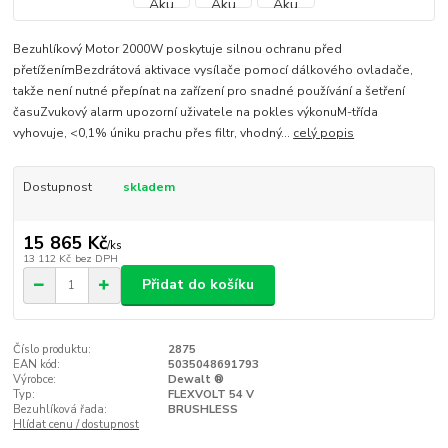
Bezuhlíkový Motor 2000W poskytuje silnou ochranu před
přetíženímBezdrátová aktivace vysílače pomocí dálkového ovladače,
takže není nutné přepínat na zařízení pro snadné používání a šetření
časuZvukový alarm upozorní uživatele na pokles výkonuM-třída
vyhovuje, <0,1% úniku prachu přes filtr, vhodný...
celý popis
Dostupnost
skladem
15 865 Kč
/
ks
13 112 Kč
bez DPH
Přidat do košíku
Číslo produktu:
2875
EAN kód:
5035048691793
Výrobce:
Dewalt ®
Typ:
FLEXVOLT 54 V
Bezuhlíková řada:
BRUSHLESS
Hlídat cenu / dostupnost