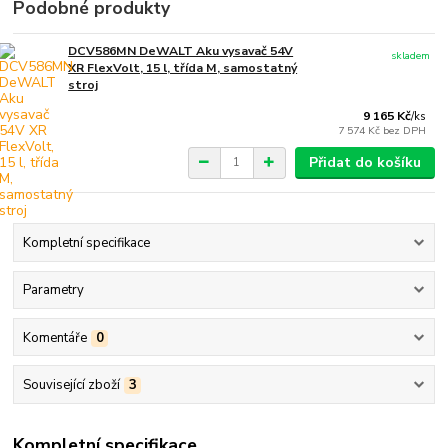
Podobné produkty
DCV586MN DeWALT Aku vysavač 54V
skladem
XR FlexVolt, 15 l, třída M, samostatný
stroj
9 165 Kč
/
ks
7 574 Kč
bez DPH
Přidat do košíku
Kompletní specifikace
Parametry
Komentáře
0
Související zboží
3
Kompletní specifikace