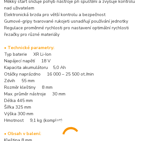
Měkký start snižuje pohyb nástroje při spuštění a zvyšuje kontrolu
nad uživatelem
Elektronická brzda pro větší kontrolu a bezpečnost
Gumové-gripy tvarované rukojeti usnadňují používání jednotky
Regulace proměnné rychlosti pro nastavení optimální rychlosti
řezačky pro různé materiály
• Technické parametry:
Typ baterie XR Li-Ion
Napájecí napětí 18 V
Kapacita akumulátoru 5,0 Ah
Otáčky naprázdno 16 000 – 25 500 ot./min
Zdvih 55 mm
Rozměr kleštiny 8 mm
Max. průměr nástroje 30 mm
Délka 445 mm
Šířka 325 mm
Výška 300 mm
Hmotnost 9,1 kg (komplet)
• Obsah v balení:
Kleština 8 mm