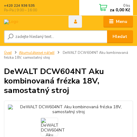
0
ks
+420 224 936 535
za
0,00 Kč
Po–Pá | 9:00 – 16:00
Menu
Hledat
Úvod
Akumulátorové nářadí
DeWALT DCW604NT Aku kombinovaná
frézka 18V, samostatný stroj
DeWALT DCW604NT Aku
kombinovaná frézka 18V,
samostatný stroj