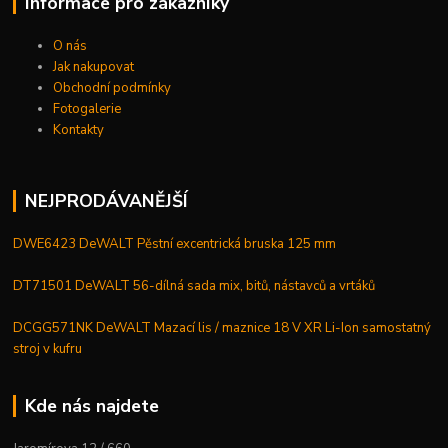
Informace pro zákazníky
O nás
Jak nakupovat
Obchodní podmínky
Fotogalerie
Kontakty
NEJPRODÁVANĚJŠÍ
DWE6423 DeWALT Pěstní excentrická bruska 125 mm
DT71501 DeWALT 56-dílná sada mix, bitů, nástavců a vrtáků
DCGG571NK DeWALT Mazací lis / maznice 18 V XR Li-Ion samostatný
stroj v kufru
Kde nás najdete