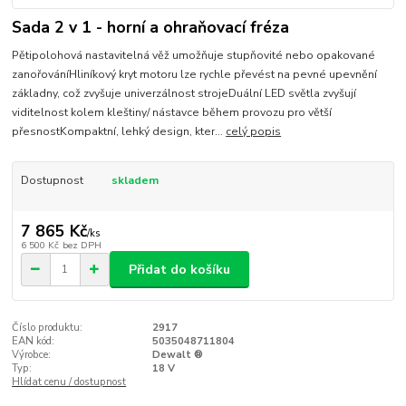
Sada 2 v 1 - horní a ohraňovací fréza
Pětipolohová nastavitelná věž umožňuje stupňovité nebo opakované
zanořováníHliníkový kryt motoru lze rychle převést na pevné upevnění
základny, což zvyšuje univerzálnost strojeDuální LED světla zvyšují
viditelnost kolem kleštiny/ nástavce během provozu pro větší
přesnostKompaktní, lehký design, kter...
celý popis
Dostupnost
skladem
7 865 Kč
/
ks
6 500 Kč
bez DPH
Přidat do košíku
Číslo produktu:
2917
EAN kód:
5035048711804
Výrobce:
Dewalt ®
Typ:
18 V
Hlídat cenu / dostupnost