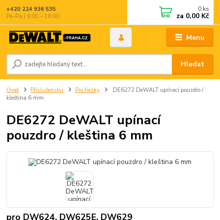
0
ks
+420 224 936 535
za
0,00 Kč
Po–Pá | 9:00 – 16:00
Menu
Hledat
Úvod
Příslušenství
Pro frézky
DE6272 DeWALT upínací pouzdro /
kleština 6 mm
DE6272 DeWALT upínací
pouzdro / kleština 6 mm
pro DW624, DW625E, DW629