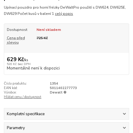
Upínací pouzdro pro horní frézky DeWaltPro použití s DW624, DW625E,
DW629 Počet kusů v balení 1
celý popis
Dostupnost
Není skladem
Cena před
725 Kč
slevou
629 Kč
/
ks
520 Kč
bez DPH
Momentálně není k dispozici
Číslo produktu:
1354
EAN kód:
5011402277773
Výrobce:
Dewalt ®
Hlídat cenu / dostupnost
Kompletní specifikace
Parametry