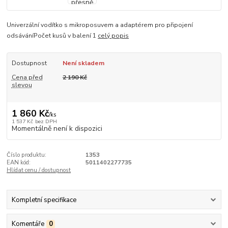
Univerzální vodítko s mikroposuvem a adaptérem pro připojení
odsáváníPočet kusů v balení 1
celý popis
Dostupnost
Není skladem
Cena před
2 190 Kč
slevou
1 860 Kč
/
ks
1 537 Kč
bez DPH
Momentálně není k dispozici
Číslo produktu:
1353
EAN kód:
5011402277735
Hlídat cenu / dostupnost
Kompletní specifikace
Komentáře
0