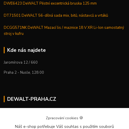
DWE6423 DeWALT Pěstní excentrická bruska 125 mm
DT71501 DeWALT 56-dílná sada mix, bitů, nástavců a vrtáků
DCGG571NK DeWALT Mazací lis / maznice 18 V XR Li-Ion samostatný
stroj v kufru
Kde nás najdete
Jaromírova 12 / 660
Praha 2 - Nusle, 128 00
DEWALT-PRAHA.CZ
Kostelecký M.
+420 224 936 535
🍪
Zpracování cookies
Po–Pá | 9:00 – 16:00
Náš e-shop potřebuje Váš souhlas
s použitím souborů