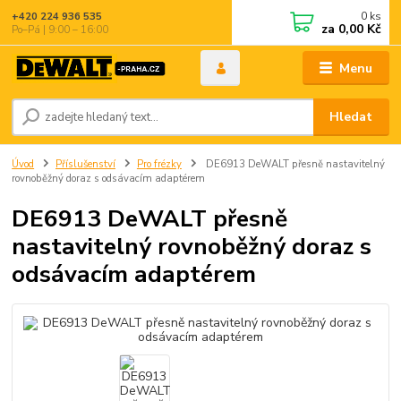
0
ks
+420 224 936 535
za
0,00 Kč
Po–Pá | 9:00 – 16:00
Menu
Hledat
Úvod
Příslušenství
Pro frézky
DE6913 DeWALT přesně nastavitelný
rovnoběžný doraz s odsávacím adaptérem
DE6913 DeWALT přesně
nastavitelný rovnoběžný doraz s
odsávacím adaptérem