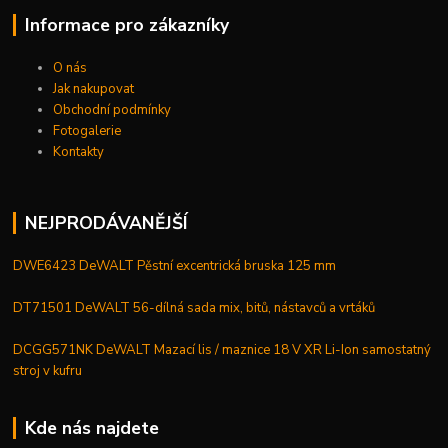
Informace pro zákazníky
O nás
Jak nakupovat
Obchodní podmínky
Fotogalerie
Kontakty
NEJPRODÁVANĚJŠÍ
DWE6423 DeWALT Pěstní excentrická bruska 125 mm
DT71501 DeWALT 56-dílná sada mix, bitů, nástavců a vrtáků
DCGG571NK DeWALT Mazací lis / maznice 18 V XR Li-Ion samostatný
stroj v kufru
Kde nás najdete