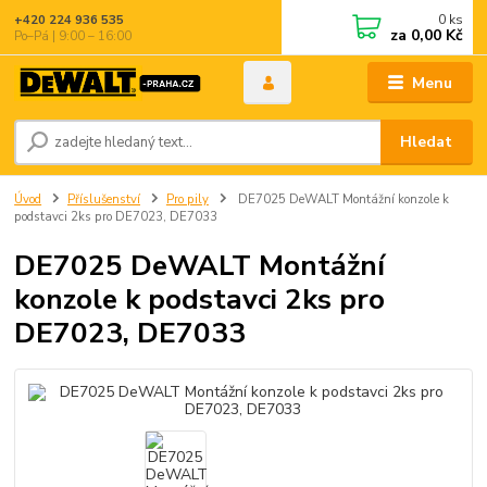
0
ks
+420 224 936 535
za
0,00 Kč
Po–Pá | 9:00 – 16:00
Menu
Hledat
Úvod
Příslušenství
Pro pily
DE7025 DeWALT Montážní konzole k
podstavci 2ks pro DE7023, DE7033
DE7025 DeWALT Montážní
konzole k podstavci 2ks pro
DE7023, DE7033