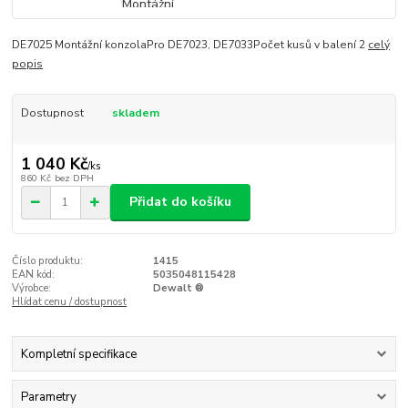
DE7025 Montážní konzolaPro DE7023, DE7033Počet kusů v balení 2
celý
popis
Dostupnost
skladem
1 040 Kč
/
ks
860 Kč
bez DPH
Přidat do košíku
Číslo produktu:
1415
EAN kód:
5035048115428
Výrobce:
Dewalt ®
Hlídat cenu / dostupnost
Kompletní specifikace
Parametry