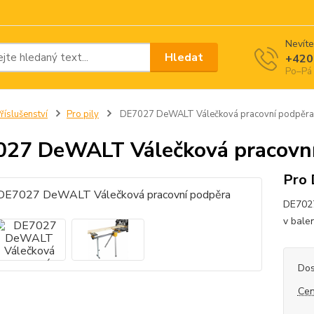
Nevíte
Hledat
+420
Po–Pá 
říslušenství
Pro pily
DE7027 DeWALT Válečková pracovní podpěra
27 DeWALT Válečková pracovní
Pro
DE7027
v bale
Dos
Cen