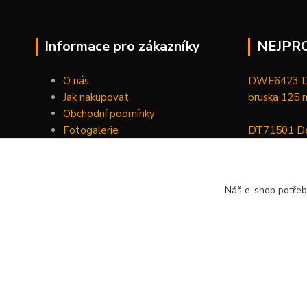
Informace pro zákazníky
NEJPR
O nás
DWE6423 De
Jak nakupovat
bruska 125
Obchodní podmínky
Fotogalerie
DT71501 De
Kontakty
bitů, nástav
DCGG571NK 
Náš e-shop potřeb
maznice 18 V
v kufru