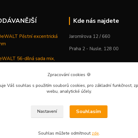
ODÁVANĚJŠÍ
Kde nás najdete
WALT Pěstní excentrická
Jaromírova 12 / 660
 mm
Praha 2 - Nusle, 128 00
WALT 56-dílná sada mix,
ců a vrtáků
Zpracování cookies
🍪
DeWALT Mazací lis /
uje Váš souhlas
s použitím souborů cookies, pro základní funkčnost, zp
 XR Li-Ion samostatný stroj
webu, analytické účely.
Souhlasím
Nastavení
Souhlas můžete odmítnout
zde
.