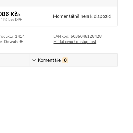
086 Kč
/
ks
Momentálně není k dispozici
24 Kč
bez DPH
roduktu:
1414
EAN kód:
5035048128428
e:
Dewalt ®
Hlídat cenu / dostupnost
Komentáře
0