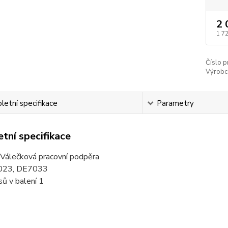
2 
1 7
Číslo p
Výrobc
etní specifikace
Parametry
tní specifikace
álečková pracovní podpěra
023, DE7033
ů v balení 1