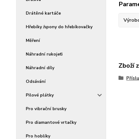
Param
Drátěné kartáče
Výrob
Hřebíky /spony do hřebíkovačky
Měření
Náhradní rukojeťi
Zboží 
Náhradní díly
Přísl
Odsávání
Pilové plátky
Pro vibrační brusky
Pro diamantové vrtačky
Pro hoblíky