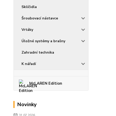
Sklíčidla
Šroubovací nástavce
Vrtáky
Úložné systémy a brašny
Zahradní technika
K nářadí
McLAREN Edition
Novinky
31.07.2026