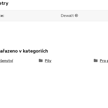
etry
ce
Dewalt ®
zařazeno v kategoriích
ušenství
Pily
Pro 