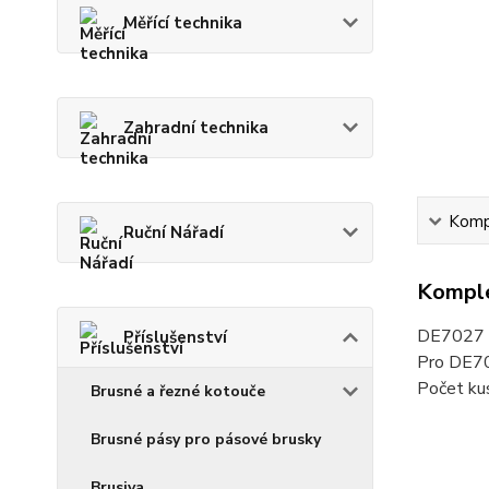
Měřící technika
Zahradní technika
Kompl
Ruční Nářadí
Komple
DE7027 V
Příslušenství
Pro DE7
Počet kus
Brusné a řezné kotouče
Brusné pásy pro pásové brusky
Brusiva