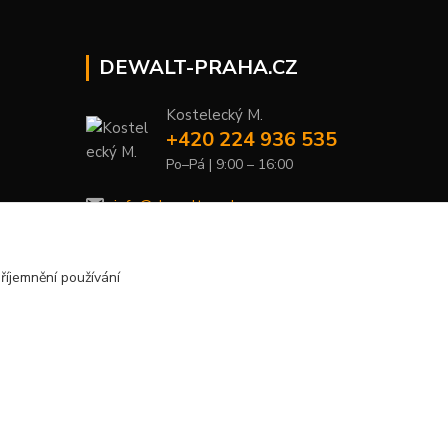
DEWALT-PRAHA.CZ
Kostelecký M.
+420 224 936 535
Po–Pá | 9:00 – 16:00
info@dewalt-praha.cz
říjemnění používání