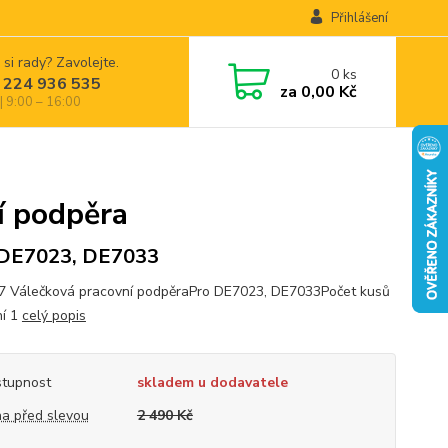
Přihlášení
 si rady? Zavolejte.
0
ks
 224 936 535
za
0,00 Kč
| 9:00 – 16:00
 podpěra
 DE7023, DE7033
 Válečková pracovní podpěraPro DE7023, DE7033Počet kusů
ní 1
celý popis
tupnost
skladem u dodavatele
a před slevou
2 490 Kč