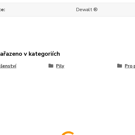
ce
Dewalt ®
zařazeno v kategoriích
ušenství
Pily
Pro 