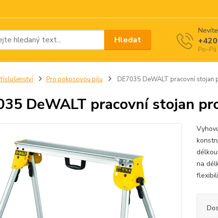
Nevíte
Hledat
+420
Po–Pá 
říslušenství
Pro pokosovou pilu
DE7035 DeWALT pracovní stojan p
35 DeWALT pracovní stojan pro
Vyhovu
konstr
délkou
na dél
flexibi
Dos