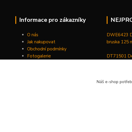
Informace pro zákazníky
NEJPR
O nás
DWE6423 De
Jak nakupovat
bruska 125
Obchodní podmínky
Fotogalerie
DT71501 De
Kontakty
bitů, nástav
DCGG571NK 
Náš e-shop potřeb
maznice 18 V
v kufru