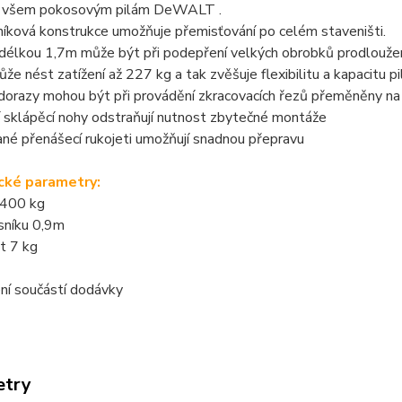
 všem pokosovým pilám DeWALT .
níková konstrukce umožňuje přemisťování po celém staveništi.
 délkou 1,7m může být při podepření velkých obrobků prodlouže
že nést zatížení až 227 kg a tak zvěšuje flexibilitu a kapacitu pi
 dorazy mohou být při provádění zkracovacích řezů přeměněny n
í sklápěcí nohy odstraňují nutnost zbytečné montáže
né přenášecí rukojeti umožňují snadnou přepravu
cké parametry:
 400 kg
sníku 0,9m
t 7 kg
ní součástí dodávky
etry