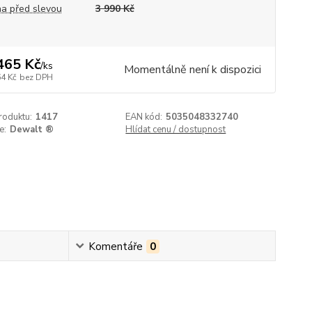
a před slevou
3 990 Kč
465 Kč
/
ks
Momentálně není k dispozici
64 Kč
bez DPH
roduktu:
1417
EAN kód:
5035048332740
e:
Dewalt ®
Hlídat cenu / dostupnost
Komentáře
0