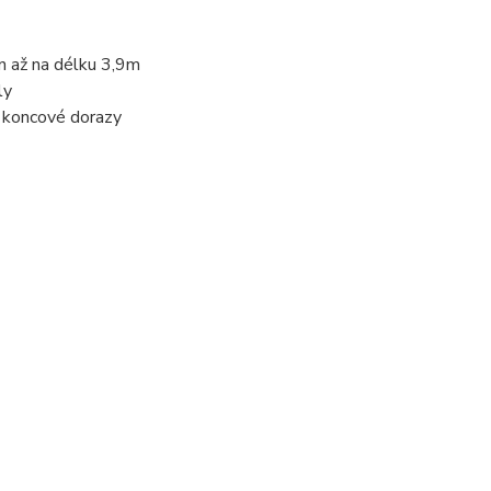
n až na délku 3,9m
ly
a koncové dorazy