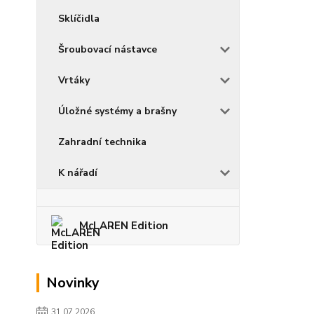
Sklíčidla
Šroubovací nástavce
Vrtáky
Úložné systémy a brašny
Zahradní technika
K nářadí
McLAREN Edition
Novinky
31.07.2026