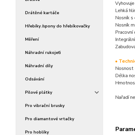
Vyhovuje
Lehká hli
Drátěné kartáče
Nosník s
Nosník mů
Hřebíky /spony do hřebíkovačky
Pracovní
Integráln
Měření
Zabudova
Náhradní rukojeťi
• Techni
Náhradní díly
Nosnost
Délka no
Odsávání
Hmotnos
Pilové plátky
Nařadí ne
Pro vibrační brusky
Pro diamantové vrtačky
Param
Pro hoblíky