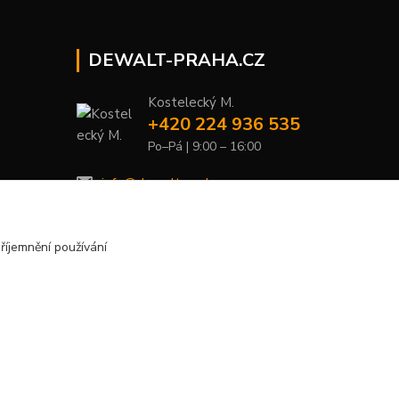
DEWALT-PRAHA.CZ
Kostelecký M.
+420 224 936 535
Po–Pá | 9:00 – 16:00
info@dewalt-praha.cz
říjemnění používání