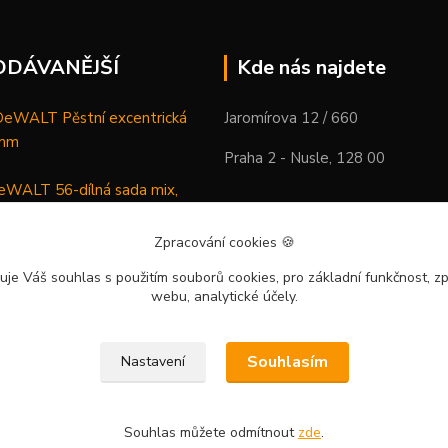
ODÁVANĚJŠÍ
Kde nás najdete
WALT Pěstní excentrická
Jaromírova 12 / 660
 mm
Praha 2 - Nusle, 128 00
WALT 56-dílná sada mix,
ců a vrtáků
Zpracování cookies
🍪
DeWALT Mazací lis /
uje Váš souhlas
s použitím souborů cookies, pro základní funkčnost, zp
 XR Li-Ion samostatný stroj
webu, analytické účely.
Souhlasím
Nastavení
Souhlas můžete odmítnout
zde
.