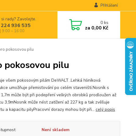
Přihlášení
 si rady? Zavolejte.
0
ks
 224 936 535
za
0,00 Kč
| 9:00 – 16:00
ro pokosovou pilu
 pokosovou pilu
je všem pokosovým pilám DeWALT .Lehká hliníková
ukce umožňuje přemisťování po celém staveništi.Nosník s
 1,7m může být při podepření velkých obrobků prodloužen až
ku 3,9mNosník může nést zatížení až 227 kg a tak zvěšuje
litu a kapacitu pilyPracovní dorazy mohou být při...
celý popis
tupnost
Není skladem