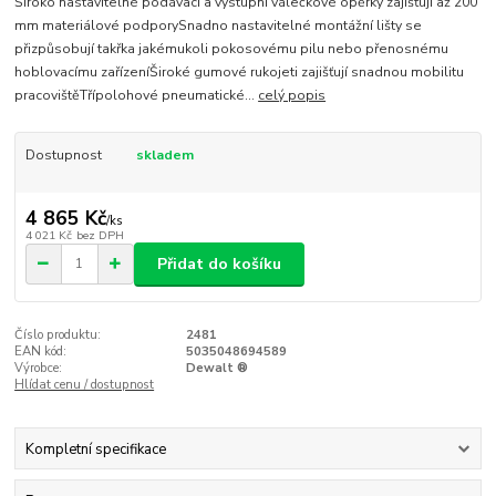
Široko nastavitelné podávací a výstupní válečkové opěrky zajišťují až 200
mm materiálové podporySnadno nastavitelné montážní lišty se
přizpůsobují takřka jakémukoli pokosovému pilu nebo přenosnému
hoblovacímu zařízeníŠiroké gumové rukojeti zajišťují snadnou mobilitu
pracovištěTřípolohové pneumatické...
celý popis
Dostupnost
skladem
4 865 Kč
/
ks
4 021 Kč
bez DPH
Přidat do košíku
Číslo produktu:
2481
EAN kód:
5035048694589
Výrobce:
Dewalt ®
Hlídat cenu / dostupnost
Kompletní specifikace