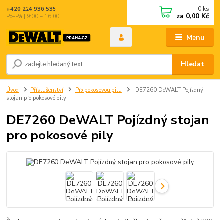
0
ks
+420 224 936 535
za
0,00 Kč
Po–Pá | 9:00 – 16:00
Menu
Hledat
Úvod
Příslušenství
Pro pokosovou pilu
DE7260 DeWALT Pojízdný
stojan pro pokosové pily
DE7260 DeWALT Pojízdný stojan
pro pokosové pily