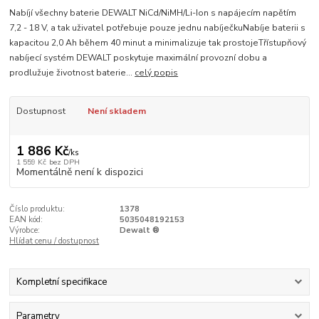
Nabíjí všechny baterie DEWALT NiCd/NiMH/Li-Ion s napájecím napětím
7,2 - 18 V, a tak uživatel potřebuje pouze jednu nabíječkuNabíje baterii s
kapacitou 2,0 Ah během 40 minut a minimalizuje tak prostojeTřístupňový
nabíjecí systém DEWALT poskytuje maximální provozní dobu a
prodlužuje životnost baterie...
celý popis
Dostupnost
Není skladem
1 886 Kč
/
ks
1 559 Kč
bez DPH
Momentálně není k dispozici
Číslo produktu:
1378
EAN kód:
5035048192153
Výrobce:
Dewalt ®
Hlídat cenu / dostupnost
Kompletní specifikace
Parametry