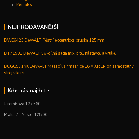
Kontakty
NEJPRODÁVANĚJŠÍ
DWE6423 DeWALT Pěstní excentrická bruska 125 mm
DT71501 DeWALT 56-dílná sada mix, bitů, nástavců a vrtáků
DCGG571NK DeWALT Mazací lis / maznice 18 V XR Li-Ion samostatný
stroj v kufru
Kde nás najdete
Jaromírova 12 / 660
Praha 2 - Nusle, 128 00