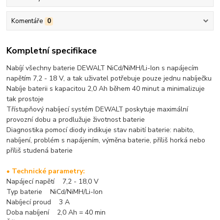
Komentáře
0
Kompletní specifikace
Nabíjí všechny baterie DEWALT NiCd/NiMH/Li-Ion s napájecím
napětím 7,2 - 18 V, a tak uživatel potřebuje pouze jednu nabíječku
Nabíje baterii s kapacitou 2,0 Ah během 40 minut a minimalizuje
tak prostoje
Třístupňový nabíjecí systém DEWALT poskytuje maximální
provozní dobu a prodlužuje životnost baterie
Diagnostika pomocí diody indikuje stav nabití baterie: nabito,
nabíjení, problém s napájením, výměna baterie, příliš horká nebo
příliš studená baterie
• Technické parametry:
Napájecí napětí 7,2 - 18,0 V
Typ baterie NiCd/NiMH/Li-Ion
Nabíjecí proud 3 A
Doba nabíjení 2,0 Ah = 40 min