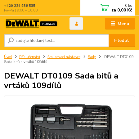
0
ks
+420 224 936 535
za
0,00 Kč
Po–Pá | 9:00 – 16:00
Menu
Hledat
Úvod
Příslušenství
Šroubovací nástavce
Sady
DEWALT DT0109
Sada bitů a vrtáků 109dílů
DEWALT DT0109 Sada bitů a
vrtáků 109dílů