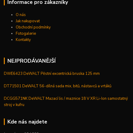
Informace pro zákazníky
O nás
Jak nakupovat
Obchodní podmínky
Fotogalerie
Kontakty
NEJPRODÁVANĚJŠÍ
DWE6423 DeWALT Pěstní excentrická bruska 125 mm
DT71501 DeWALT 56-dílná sada mix, bitů, nástavců a vrtáků
DCGG571NK DeWALT Mazací lis / maznice 18 V XR Li-Ion samostatný
stroj v kufru
Kde nás najdete