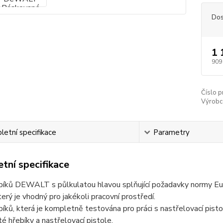
Dos
1 
909
Číslo p
Výrobc
etní specifikace
Parametry
tní specifikace
íků DEWALT s půlkulatou hlavou splňující požadavky normy Euro
terý je vhodný pro jakékoli pracovní prostředí.
íků, která je kompletně testována pro práci s nastřelovací pis
té hřebíky a nastřelovací pistole.