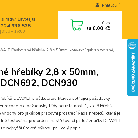
Přihlášení
 si rady? Zavolejte.
0
ks
 224 936 535
za
0,00 Kč
| 9:00 – 16:00
 Páskované hřebíky 2,8 x 50mm, konvexní galvanizované,
 hřebíky 2,8 x 50mm,
ro DCN692, DCN930
řebíků DEWALT s půlkulatou hlavou splňující požadavky
Eurocode 5 a požadavky třídy použitelnosti 1, 2 a 3.Hřebík,
e vhodný pro jakékoli pracovní prostředí.Řada hřebíků, která je
tně testována pro práci s nastřelovací pistolí značky DEWALT,
uje nejvyšší úroveň výkonu pr...
celý popis