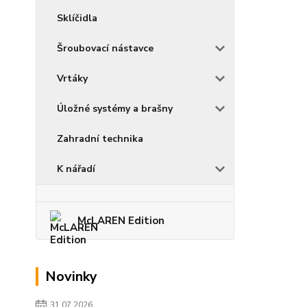
Sklíčidla
Šroubovací nástavce
Vrtáky
Úložné systémy a brašny
Zahradní technika
K nářadí
McLAREN Edition
Novinky
31.07.2026