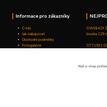
Informace pro zákazníky
NEJPR
O nás
DWE6423 De
Jak nakupovat
bruska 125
Obchodní podmínky
Fotogalerie
DT71501 De
Kontakty
bitů, nástav
DCGG571NK 
Náš e-shop potřeb
maznice 18 V
v kufru