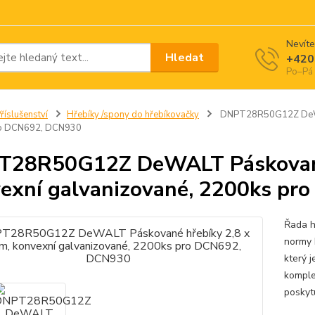
Nevíte
Hledat
+420
Po–Pá 
říslušenství
Hřebíky /spony do hřebíkovačky
DNPT28R50G12Z DeWALT
o DCN692, DCN930
T28R50G12Z DeWALT Páskované
exní galvanizované, 2200ks p
Řada h
normy 
který j
komple
poskyt