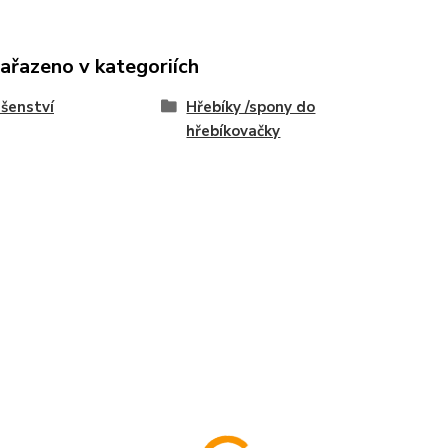
zařazeno v kategoriích
ušenství
Hřebíky /spony do
hřebíkovačky