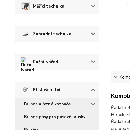
Měřící technika
Zahradní technika
Ruční Nářadí
Kompl
Příslušenství
Komple
Brusné a řezné kotouče
Řada hřeb
Hřebík, k
Brusné pásy pro pásové brusky
Řada hřeb
pro použi
Brusiva