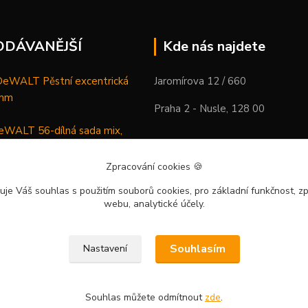
ODÁVANĚJŠÍ
Kde nás najdete
WALT Pěstní excentrická
Jaromírova 12 / 660
 mm
Praha 2 - Nusle, 128 00
WALT 56-dílná sada mix,
ců a vrtáků
Zpracování cookies
🍪
DeWALT Mazací lis /
uje Váš souhlas
s použitím souborů cookies, pro základní funkčnost, zp
 XR Li-Ion samostatný stroj
webu, analytické účely.
Souhlasím
Nastavení
Souhlas můžete odmítnout
zde
.