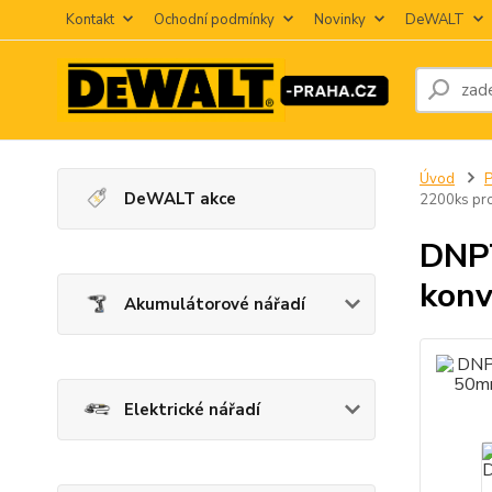
Kontakt
Ochodní podmínky
Novinky
DeWALT
Úvod
P
DeWALT akce
2200ks pr
DNP
konv
Akumulátorové nářadí
Elektrické nářadí