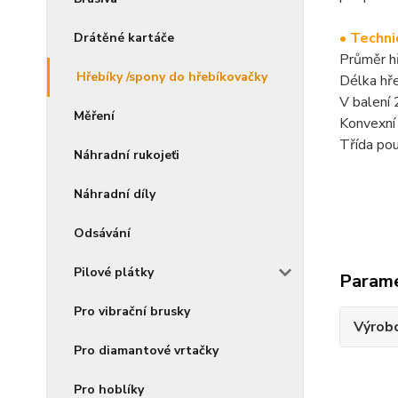
• Techni
Drátěné kartáče
Průměr h
Hřebíky /spony do hřebíkovačky
Délka hř
V balení
Měření
Konvexní
Třída pou
Náhradní rukojeťi
Náhradní díly
Odsávání
Pilové plátky
Param
Pro vibrační brusky
Výrob
Pro diamantové vrtačky
Pro hoblíky