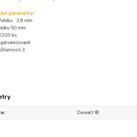
cké parametry:
řebíku 2,8 mm
ebíku 50 mm
 2200 ks
 galvanizované
žitelnosti 3
etry
ce
Dewalt ®