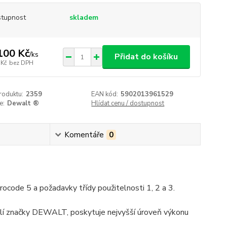
tupnost
skladem
100 Kč
/
ks
Přidat do košíku
 Kč
bez DPH
roduktu:
2359
EAN kód:
5902013961529
e:
Dewalt ®
Hlídat cenu / dostupnost
Komentáře
0
code 5 a požadavky třídy použitelnosti 1, 2 a 3.
tolí značky DEWALT, poskytuje nejvyšší úroveň výkonu