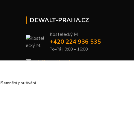
DEWALT-PRAHA.CZ
Kostelecký M.
+420 224 936 535
Po–Pá | 9:00 – 16:00
info@dewalt-praha.cz
říjemnění používání