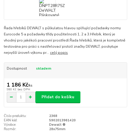
Řada hřebíků DEWALT s půlkulatou hlavou splňující požadavky normy
Eurocode 5 a požadavky třídy použitelnosti 1, 2 a 3.Hřebík, který je
vhodný pro jakékoli pracovní prostředí.Řada hřebíků, která je kompletně
testována pro práci s nastřelovací pistolí značky DEWALT, poskytuje
nejvyšší úroveň výkonu pr...
celý popis
Dostupnost
skladem
1 186 Kč
/
ks
980 Kč
bez DPH
Přidat do košíku
Číslo produktu:
2368
EAN kód:
5902013961420
Výrobce:
Dewalt ®
Rozměr:
28x75mm