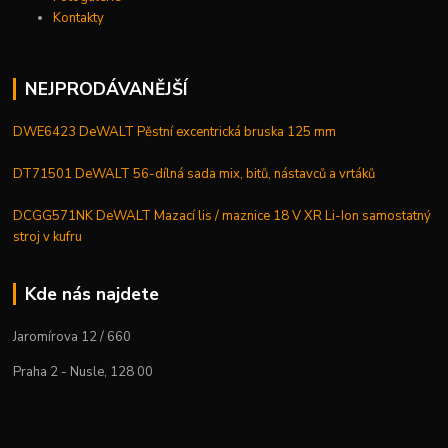
Kontakty
NEJPRODÁVANĚJŠÍ
DWE6423 DeWALT Pěstní excentrická bruska 125 mm
DT71501 DeWALT 56-dílná sada mix, bitů, nástavců a vrtáků
DCGG571NK DeWALT Mazací lis / maznice 18 V XR Li-Ion samostatný
stroj v kufru
Kde nás najdete
Jaromírova 12 / 660
Praha 2 - Nusle, 128 00