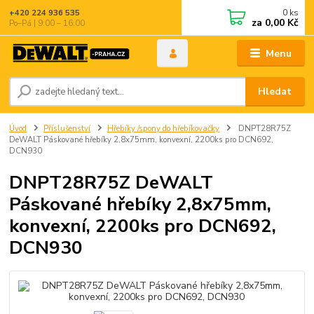
0
ks
+420 224 936 535
za
0,00 Kč
Po–Pá | 9:00 – 16:00
Menu
Hledat
Úvod
Příslušenství
Hřebíky /spony do hřebíkovačky
DNPT28R75Z
DeWALT Páskované hřebíky 2,8x75mm, konvexní, 2200ks pro DCN692,
DCN930
DNPT28R75Z DeWALT
Páskované hřebíky 2,8x75mm,
konvexní, 2200ks pro DCN692,
DCN930