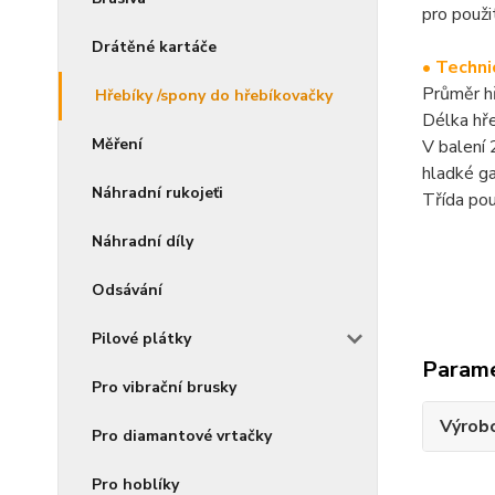
pro použi
Drátěné kartáče
• Techni
Průměr h
Hřebíky /spony do hřebíkovačky
Délka hř
Měření
V balení
hladké g
Náhradní rukojeťi
Třída pou
Náhradní díly
Odsávání
Pilové plátky
Param
Pro vibrační brusky
Výrob
Pro diamantové vrtačky
Pro hoblíky