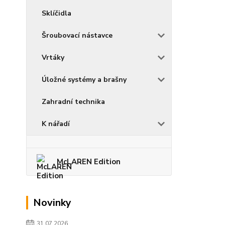
Sklíčidla
Šroubovací nástavce
Vrtáky
Úložné systémy a brašny
Zahradní technika
K nářadí
McLAREN Edition
Novinky
31.07.2026