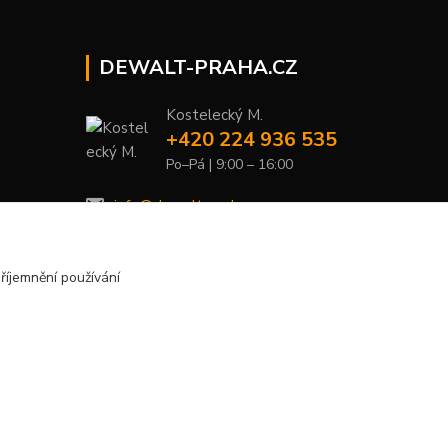
DEWALT-PRAHA.CZ
Kostelecký M.
+420 224 936 535
Po–Pá | 9:00 – 16:00
info@dewalt-praha.cz
říjemnění používání