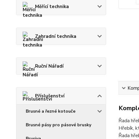
Měřící technika
Zahradní technika
Ruční Nářadí
Kompl
Příslušenství
Komple
Brusné a řezné kotouče
Řada hřeb
Brusné pásy pro pásové brusky
Hřebík, k
Řada hřeb
Brusiva