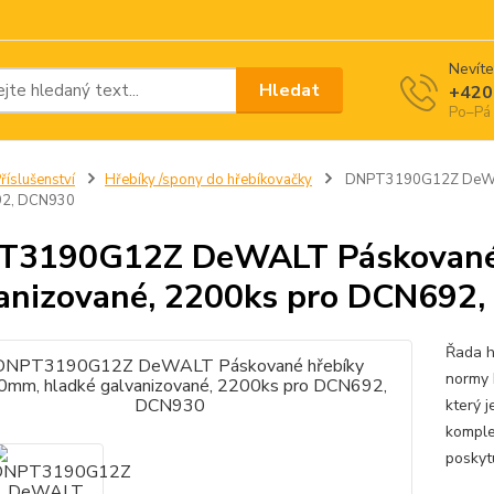
Nevíte
Hledat
+420
Po–Pá 
říslušenství
Hřebíky /spony do hřebíkovačky
DNPT3190G12Z DeWALT
92, DCN930
T3190G12Z DeWALT Páskované 
anizované, 2200ks pro DCN692
Řada h
normy 
který j
komple
poskyt