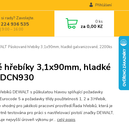
Přihlášení
 si rady? Zavolejte.
0
ks
 224 936 535
za
0,00 Kč
| 9:00 – 16:00
 Páskované hřebíky 3,1x90mm, hladké galvanizované, 2200ks
hřebíky 3,1x90mm, hladké
, DCN930
řebíků DEWALT s půlkulatou hlavou splňující požadavky
Eurocode 5 a požadavky třídy použitelnosti 1, 2 a 3.Hřebík,
e vhodný pro jakékoli pracovní prostředí.Řada hřebíků, která je
tně testována pro práci s nastřelovací pistolí značky DEWALT,
uje nejvyšší úroveň výkonu pr...
celý popis