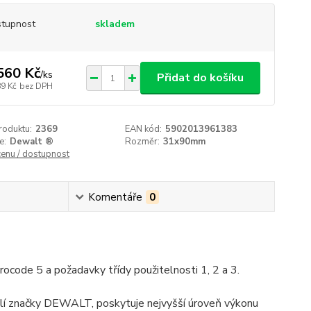
tupnost
skladem
560 Kč
/
ks
Přidat do košíku
89 Kč
bez DPH
roduktu:
2369
EAN kód:
5902013961383
e:
Dewalt ®
Rozměr:
31x90mm
cenu / dostupnost
Komentáře
0
code 5 a požadavky třídy použitelnosti 1, 2 a 3.
tolí značky DEWALT, poskytuje nejvyšší úroveň výkonu