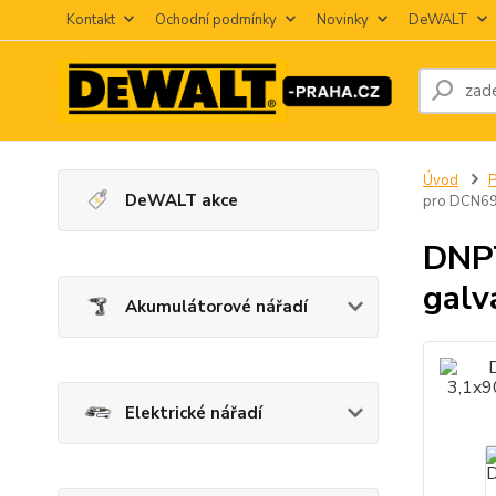
Kontakt
Ochodní podmínky
Novinky
DeWALT
Úvod
P
DeWALT akce
pro DCN6
DNP
galv
Akumulátorové nářadí
Elektrické nářadí