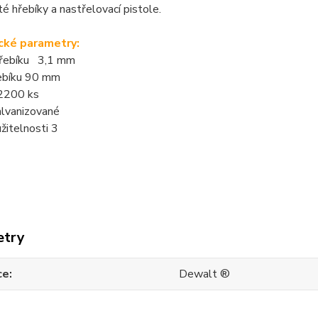
té hřebíky a nastřelovací pistole.
cké parametry:
řebíku 3,1 mm
ebíku 90 mm
 2200 ks
alvanizované
žitelnosti 3
etry
ce
Dewalt ®