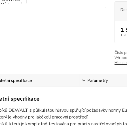
Dos
1 
1 2
Číslo p
Výrobc
Hlídat 
etní specifikace
Parametry
tní specifikace
íků DEWALT s půlkulatou hlavou splňující požadavky normy Euro
terý je vhodný pro jakékoli pracovní prostředí.
íků, která je kompletně testována pro práci s nastřelovací pis