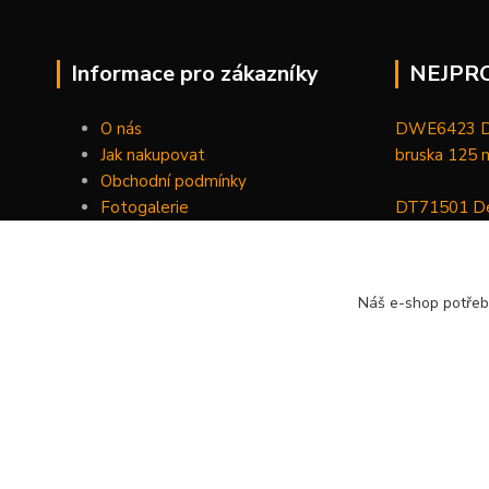
Informace pro zákazníky
NEJPR
O nás
DWE6423 De
Jak nakupovat
bruska 125
Obchodní podmínky
Fotogalerie
DT71501 De
Kontakty
bitů, nástav
DCGG571NK 
Náš e-shop potřeb
maznice 18 V
v kufru