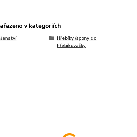
zařazeno v kategoriích
ušenství
Hřebíky /spony do
hřebíkovačky