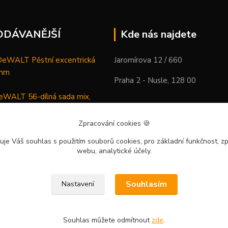
ODÁVANĚJŠÍ
Kde nás najdete
WALT Pěstní excentrická
Jaromírova 12 / 660
 mm
Praha 2 - Nusle, 128 00
WALT 56-dílná sada mix,
ců a vrtáků
Zpracování cookies
🍪
DeWALT Mazací lis /
uje Váš souhlas
s použitím souborů cookies, pro základní funkčnost, zp
 XR Li-Ion samostatný stroj
webu, analytické účely.
Souhlasím
Nastavení
Souhlas můžete odmítnout
zde
.