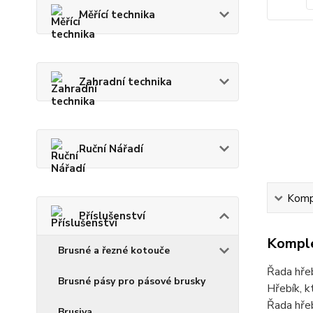
Měřící technika
Zahradní technika
Ruční Nářadí
Kompl
Příslušenství
Komple
Brusné a řezné kotouče
Řada hřeb
Brusné pásy pro pásové brusky
Hřebík, k
Řada hřeb
Brusiva