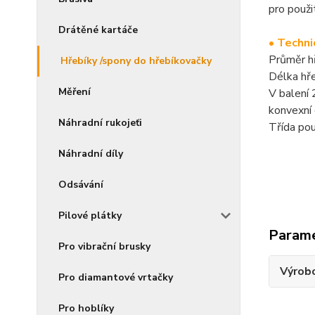
pro použi
Drátěné kartáče
• Techni
Průměr h
Hřebíky /spony do hřebíkovačky
Délka hř
Měření
V balení
konvexní
Náhradní rukojeťi
Třída pou
Náhradní díly
Odsávání
Pilové plátky
Param
Pro vibrační brusky
Výrob
Pro diamantové vrtačky
Pro hoblíky