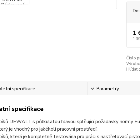
Dos
1 
1 3
Číslo p
Výrobc
Hlídat 
etní specifikace
Parametry
tní specifikace
íků DEWALT s půlkulatou hlavou splňující požadavky normy Euro
terý je vhodný pro jakékoli pracovní prostředí.
íků, která je kompletně testována pro práci s nastřelovací pis