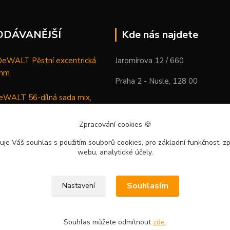
ODÁVANĚJŠÍ
Kde nás najdete
WALT Pěstní excentrická
Jaromírova 12 / 660
 mm
Praha 2 - Nusle, 128 00
WALT 56-dílná sada mix,
ců a vrtáků
Zpracování cookies
🍪
DeWALT Mazací lis /
uje Váš souhlas
s použitím souborů cookies, pro základní funkčnost, zp
 XR Li-Ion samostatný stroj
webu, analytické účely.
Souhlasím
Nastavení
Souhlas můžete odmítnout
zde
.