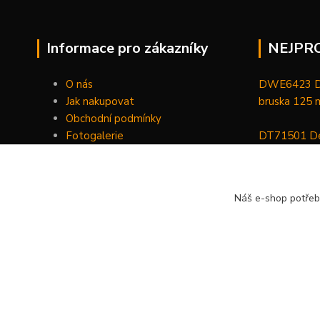
Informace pro zákazníky
NEJPR
O nás
DWE6423 De
Jak nakupovat
bruska 125
Obchodní podmínky
Fotogalerie
DT71501 De
Kontakty
bitů, nástav
DCGG571NK 
Náš e-shop potřeb
maznice 18 V
v kufru