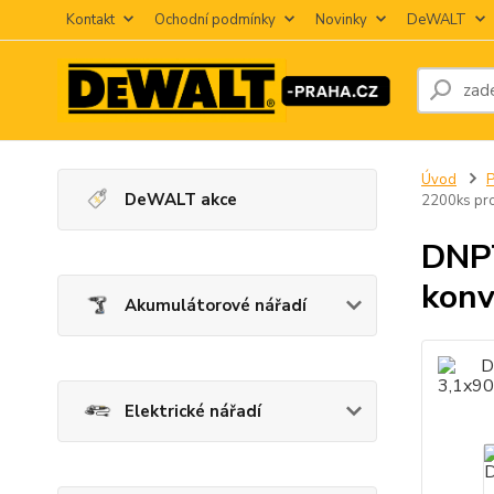
Kontakt
Ochodní podmínky
Novinky
DeWALT
Úvod
P
DeWALT akce
2200ks pr
DNP
konv
Akumulátorové nářadí
Elektrické nářadí