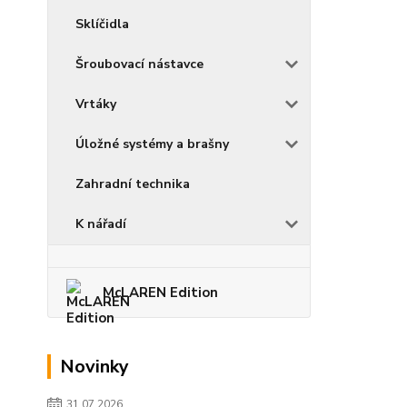
Sklíčidla
Šroubovací nástavce
Vrtáky
Úložné systémy a brašny
Zahradní technika
K nářadí
McLAREN Edition
Novinky
31.07.2026