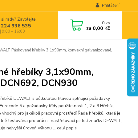
Přihlášení
 si rady? Zavolejte.
0
ks
 224 936 535
za
0,00 Kč
| 9:00 – 16:00
T Páskované hřebíky 3,1x90mm, konvexní galvanizované,
 hřebíky 3,1x90mm,
ro DCN692, DCN930
řebíků DEWALT s půlkulatou hlavou splňující požadavky
Eurocode 5 a požadavky třídy použitelnosti 1, 2 a 3.Hřebík,
e vhodný pro jakékoli pracovní prostředí.Řada hřebíků, která je
tně testována pro práci s nastřelovací pistolí značky DEWALT,
uje nejvyšší úroveň výkonu ...
celý popis