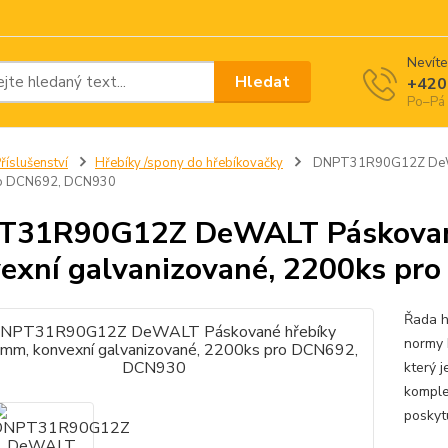
Nevíte
Hledat
+420
Po–Pá 
říslušenství
Hřebíky /spony do hřebíkovačky
DNPT31R90G12Z DeWAL
o DCN692, DCN930
T31R90G12Z DeWALT Páskované
exní galvanizované, 2200ks p
Řada h
normy 
který j
komple
poskyt