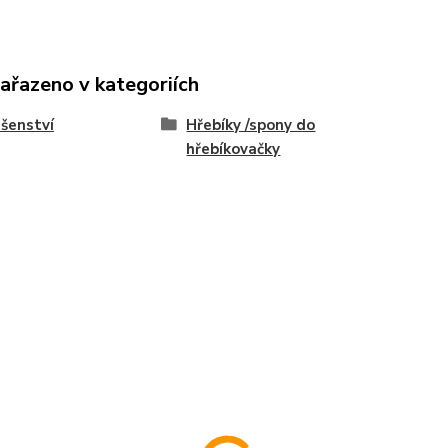
zařazeno v kategoriích
ušenství
Hřebíky /spony do
hřebíkovačky