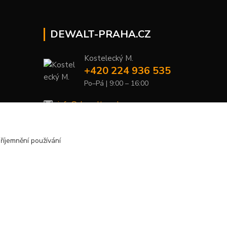
DEWALT-PRAHA.CZ
Kostelecký M.
+420 224 936 535
Po–Pá | 9:00 – 16:00
info@dewalt-praha.cz
říjemnění používání