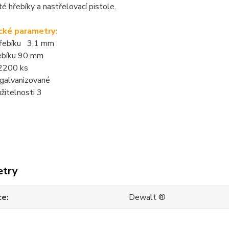
té hřebíky a nastřelovací pistole.
cké parametry:
řebíku 3,1 mm
ebíku 90 mm
 2200 ks
 galvanizované
žitelnosti 3
etry
ce
Dewalt ®