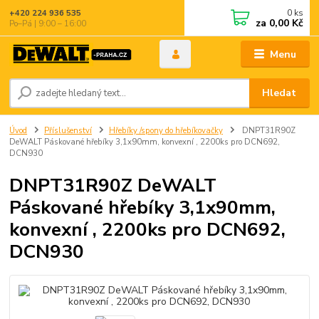
0
ks
+420 224 936 535
za
0,00 Kč
Po–Pá | 9:00 – 16:00
Menu
Hledat
Úvod
Příslušenství
Hřebíky /spony do hřebíkovačky
DNPT31R90Z
DeWALT Páskované hřebíky 3,1x90mm, konvexní , 2200ks pro DCN692,
DCN930
DNPT31R90Z DeWALT
Páskované hřebíky 3,1x90mm,
konvexní , 2200ks pro DCN692,
DCN930