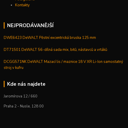
Kontakty
NEJPRODÁVANĚJŠÍ
DWE6423 DeWALT Pěstní excentrická bruska 125 mm
DT71501 DeWALT 56-dílná sada mix, bitů, nástavců a vrtáků
DCGG571NK DeWALT Mazací lis / maznice 18 V XR Li-Ion samostatný
stroj v kufru
Kde nás najdete
Jaromírova 12 / 660
Praha 2 - Nusle, 128 00