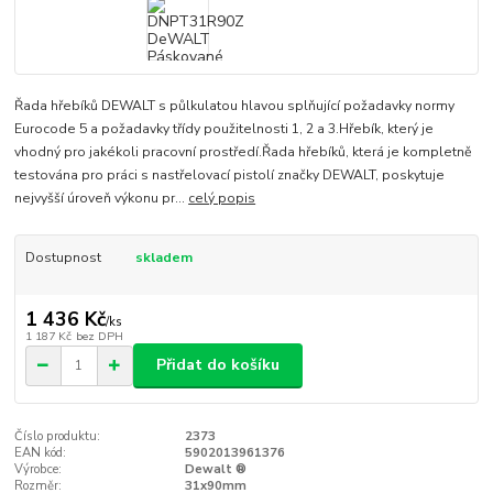
Řada hřebíků DEWALT s půlkulatou hlavou splňující požadavky normy
Eurocode 5 a požadavky třídy použitelnosti 1, 2 a 3.Hřebík, který je
vhodný pro jakékoli pracovní prostředí.Řada hřebíků, která je kompletně
testována pro práci s nastřelovací pistolí značky DEWALT, poskytuje
nejvyšší úroveň výkonu pr...
celý popis
Dostupnost
skladem
1 436 Kč
/
ks
1 187 Kč
bez DPH
Přidat do košíku
Číslo produktu:
2373
EAN kód:
5902013961376
Výrobce:
Dewalt ®
Rozměr:
31x90mm