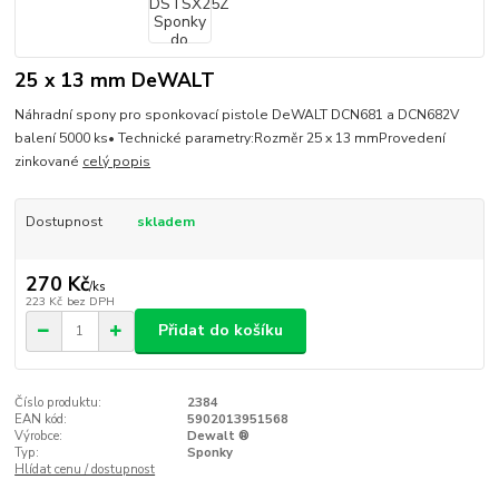
25 x 13 mm DeWALT
Náhradní spony pro sponkovací pistole DeWALT DCN681 a DCN682V
balení 5000 ks• Technické parametry:Rozměr 25 x 13 mmProvedení
zinkované
celý popis
Dostupnost
skladem
270 Kč
/
ks
223 Kč
bez DPH
Přidat do košíku
Číslo produktu:
2384
EAN kód:
5902013951568
Výrobce:
Dewalt ®
Typ:
Sponky
Hlídat cenu / dostupnost