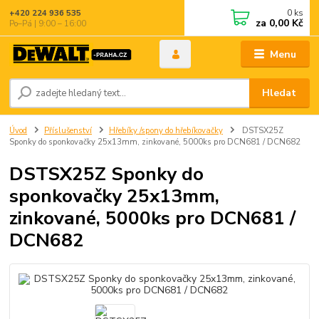
0
ks
+420 224 936 535
za
0,00 Kč
Po–Pá | 9:00 – 16:00
Menu
Hledat
Úvod
Příslušenství
Hřebíky /spony do hřebíkovačky
DSTSX25Z
Sponky do sponkovačky 25x13mm, zinkované, 5000ks pro DCN681 / DCN682
DSTSX25Z Sponky do
sponkovačky 25x13mm,
zinkované, 5000ks pro DCN681 /
DCN682