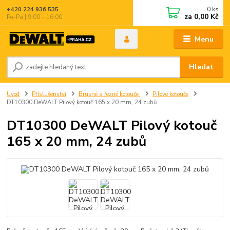
0
ks
+420 224 936 535
za
0,00 Kč
Po–Pá | 9:00 – 16:00
Menu
Hledat
Úvod
Příslušenství
Brusné a řezné kotouče
Pilové kotouče
DT10300 DeWALT Pilový kotouč 165 x 20 mm, 24 zubů
DT10300 DeWALT Pilový kotouč
165 x 20 mm, 24 zubů