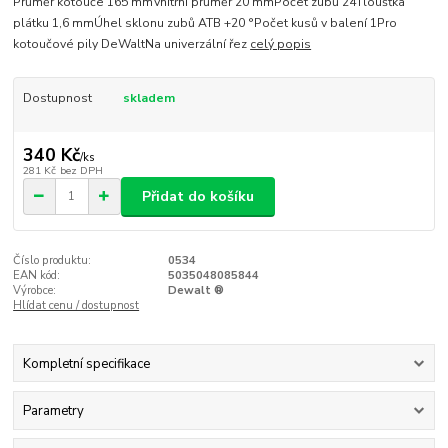
Průměr kotouče 165 mmVnitřní průměr 20 mmPočet zubů 24Tloušťka
plátku 1,6 mmÚhel sklonu zubů ATB +20 °Počet kusů v balení 1Pro
kotoučové pily DeWaltNa univerzální řez
celý popis
Dostupnost
skladem
340 Kč
/
ks
281 Kč
bez DPH
Přidat do košíku
Číslo produktu:
0534
EAN kód:
5035048085844
Výrobce:
Dewalt ®
Hlídat cenu / dostupnost
Kompletní specifikace
Parametry