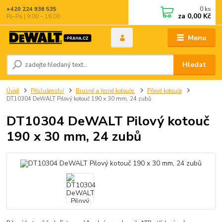
0
ks
+420 224 936 535
za
0,00 Kč
Po–Pá | 9:00 – 16:00
Menu
Hledat
Úvod
Příslušenství
Brusné a řezné kotouče
Pilové kotouče
DT10304 DeWALT Pilový kotouč 190 x 30 mm, 24 zubů
DT10304 DeWALT Pilový kotouč
190 x 30 mm, 24 zubů