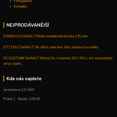
Fotogalerie
Kontakty
NEJPRODÁVANĚJŠÍ
DWE6423 DeWALT Pěstní excentrická bruska 125 mm
DT71501 DeWALT 56-dílná sada mix, bitů, nástavců a vrtáků
DCGG571NK DeWALT Mazací lis / maznice 18 V XR Li-Ion samostatný
stroj v kufru
Kde nás najdete
Jaromírova 12 / 660
Praha 2 - Nusle, 128 00