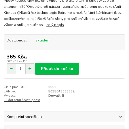
Pilový kotouč řady ExtremeVhodný pro aku pilyATB střídavý zub se
sklonem +20°Odolný proti nárazu - zabraňuje zpětnému odskoku (Anti-
Kickback)Hladší řez technologie Extreme s rozšiřujícími štěrbinami (bez
poškozených okrajů)Rozšiřující sloty pro snížení vibrací, zvyšuje řezací
výkon a snižuje hlučnos...
celý popis
Dostupnost
skladem
365 Kč
/
ks
302 Kč
bez DPH
Přidat do košíku
Číslo produktu:
0550
EAN kód:
5035048085882
Výrobce:
Dewalt ®
Hlídat cenu / dostupnost
Kompletní specifikace