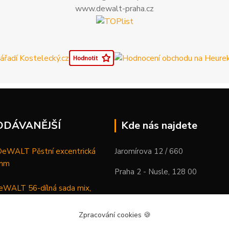
www.dewalt-praha.cz
ODÁVANĚJŠÍ
Kde nás najdete
WALT Pěstní excentrická
Jaromírova 12 / 660
 mm
Praha 2 - Nusle, 128 00
WALT 56-dílná sada mix,
ců a vrtáků
Zpracování cookies
🍪
DeWALT Mazací lis /