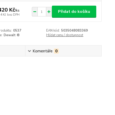
420 Kč
/
ks
Přidat do košíku
74 Kč
bez DPH
roduktu:
0537
EAN kód:
5035048083369
e:
Dewalt ®
Hlídat cenu / dostupnost
Komentáře
0