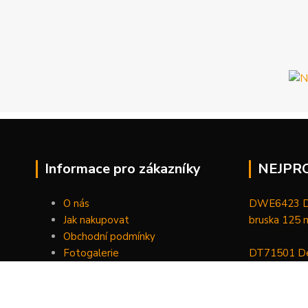
Informace pro zákazníky
NEJPR
O nás
DWE6423 De
Jak nakupovat
bruska 125
Obchodní podmínky
Fotogalerie
DT71501 De
Kontakty
bitů, nástav
DCGG571NK 