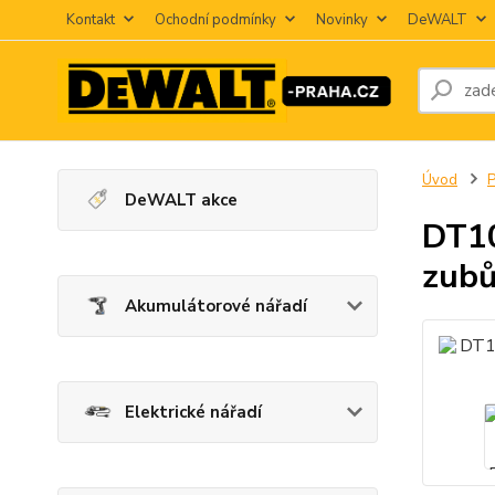
Kontakt
Ochodní podmínky
Novinky
DeWALT
Úvod
P
DeWALT akce
DT10
zub
Akumulátorové nářadí
Elektrické nářadí