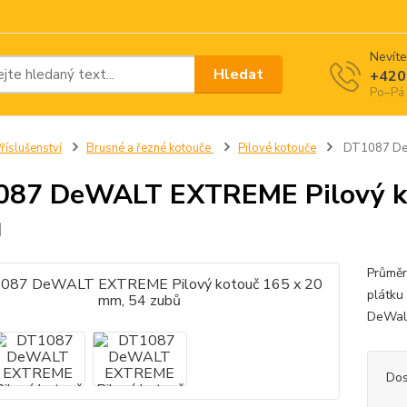
Nevíte
Hledat
+420
Po–Pá 
říslušenství
Brusné a řezné kotouče
Pilové kotouče
DT1087 DeW
87 DeWALT EXTREME Pilový ko
ů
Průměr
plátku
DeWal
Dos