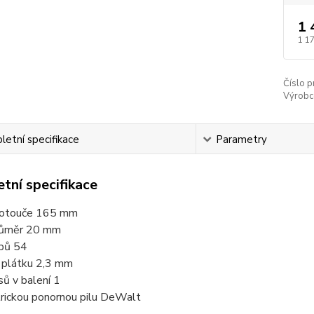
1 
1 1
Číslo p
Výrobc
etní specifikace
Parametry
tní specifikace
kotouče 165 mm
průměr 20 mm
bů 54
 plátku 2,3 mm
ů v balení 1
trickou ponornou pilu DeWalt