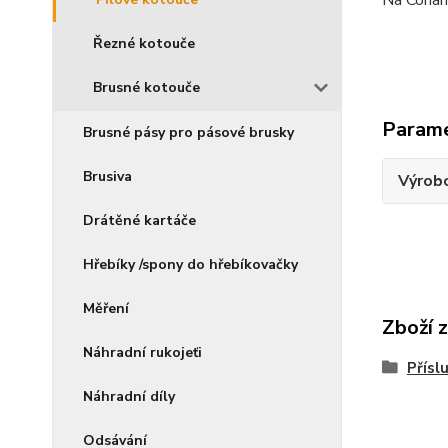
Na Corian
Řezné kotouče
Brusné kotouče
Param
Brusné pásy pro pásové brusky
Brusiva
Výrob
Drátěné kartáče
Hřebíky /spony do hřebíkovačky
Měření
Zboží 
Náhradní rukojeťi
Přísl
Náhradní díly
Odsávání