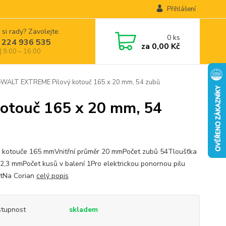
Přihlášení
 si rady? Zavolejte.
0
ks
 224 936 535
za
0,00 Kč
| 9:00 – 16:00
ALT EXTREME Pilový kotouč 165 x 20 mm, 54 zubů
touč 165 x 20 mm, 54
 kotouče 165 mmVnitřní průměr 20 mmPočet zubů 54Tloušťka
 2,3 mmPočet kusů v balení 1Pro elektrickou ponornou pilu
tNa Corian
celý popis
tupnost
skladem