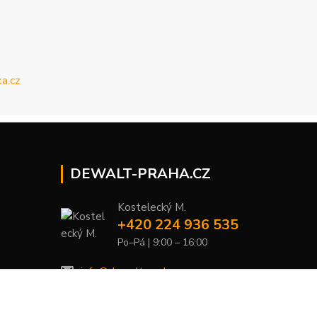
DEWALT-PRAHA.CZ
Kostelecký M.
+420 224 936 535
Po–Pá | 9:00 – 16:00
info@dewalt-praha.cz