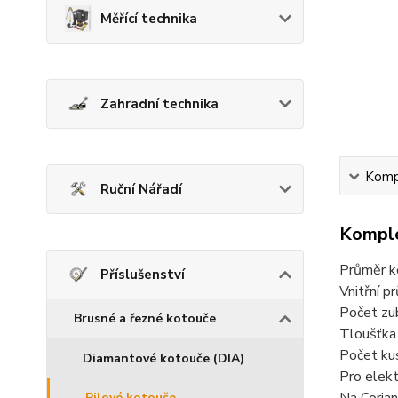
Měřící technika
Zahradní technika
Kompl
Ruční Nářadí
Komple
Průměr 
Příslušenství
Vnitřní 
Počet zu
Brusné a řezné kotouče
Tloušťka
Počet kus
Diamantové kotouče (DIA)
Pro elek
Pilové kotouče