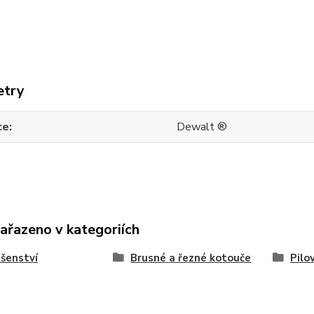
etry
ce
Dewalt ®
zařazeno v kategoriích
ušenství
Brusné a řezné kotouče
Pilo