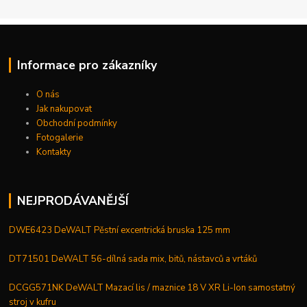
Informace pro zákazníky
O nás
Jak nakupovat
Obchodní podmínky
Fotogalerie
Kontakty
NEJPRODÁVANĚJŠÍ
DWE6423 DeWALT Pěstní excentrická bruska 125 mm
DT71501 DeWALT 56-dílná sada mix, bitů, nástavců a vrtáků
DCGG571NK DeWALT Mazací lis / maznice 18 V XR Li-Ion samostatný
stroj v kufru