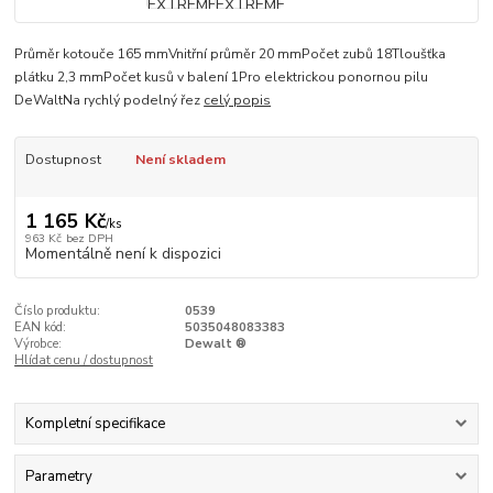
Průměr kotouče 165 mmVnitřní průměr 20 mmPočet zubů 18Tloušťka
plátku 2,3 mmPočet kusů v balení 1Pro elektrickou ponornou pilu
DeWaltNa rychlý podelný řez
celý popis
Dostupnost
Není skladem
1 165 Kč
/
ks
963 Kč
bez DPH
Momentálně není k dispozici
Číslo produktu:
0539
EAN kód:
5035048083383
Výrobce:
Dewalt ®
Hlídat cenu / dostupnost
Kompletní specifikace
Parametry