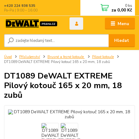
0
ks
+420 224 936 535
za
0,00 Kč
Po–Pá | 9:00 – 16:00
Menu
Hledat
Úvod
Příslušenství
Brusné a řezné kotouče
Pilové kotouče
DT1089 DeWALT EXTREME Pilový kotouč 165 x 20 mm, 18 zubů
DT1089 DeWALT EXTREME
Pilový kotouč 165 x 20 mm, 18
zubů