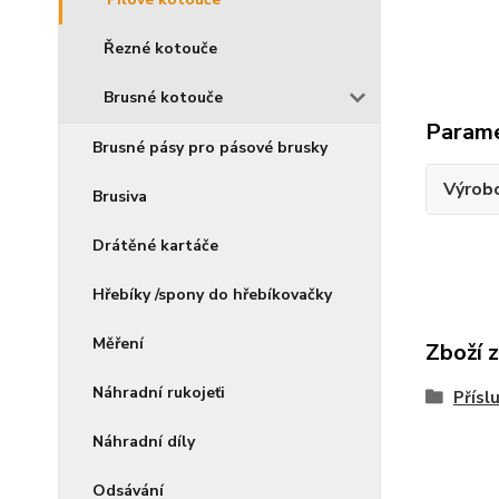
Řezné kotouče
Brusné kotouče
Param
Brusné pásy pro pásové brusky
Výrob
Brusiva
Drátěné kartáče
Hřebíky /spony do hřebíkovačky
Měření
Zboží 
Náhradní rukojeťi
Přísl
Náhradní díly
Odsávání