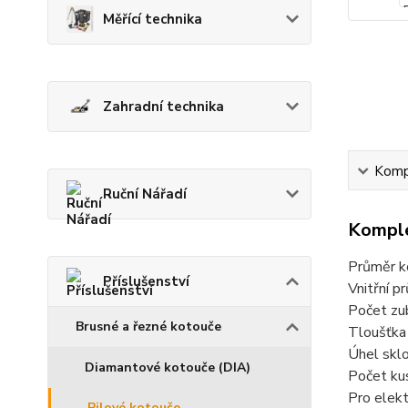
Měřící technika
Zahradní technika
Kompl
Ruční Nářadí
Komple
Průměr 
Příslušenství
Vnitřní 
Počet zu
Brusné a řezné kotouče
Tloušťka
Úhel skl
Diamantové kotouče (DIA)
Počet kus
Pro elek
Pilové kotouče