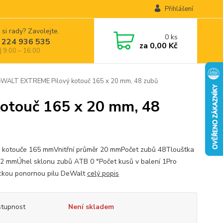
Přihlášení
 si rady? Zavolejte.
0
ks
 224 936 535
za
0,00 Kč
| 9:00 – 16:00
ALT EXTREME Pilový kotouč 165 x 20 mm, 48 zubů
touč 165 x 20 mm, 48
 kotouče 165 mmVnitřní průměr 20 mmPočet zubů 48Tloušťka
 2 mmÚhel sklonu zubů ATB 0 °Počet kusů v balení 1Pro
ickou ponornou pilu DeWalt
celý popis
tupnost
Není skladem