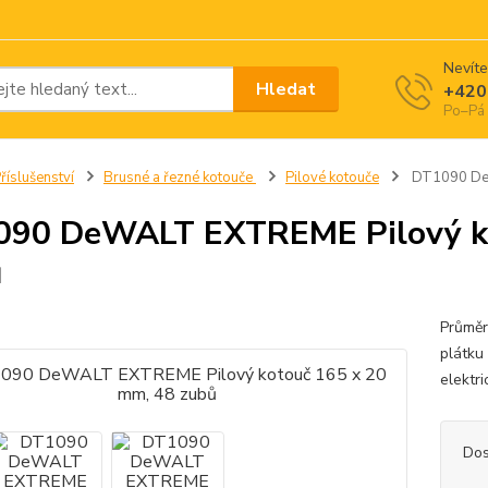
Nevíte
Hledat
+420
Po–Pá 
říslušenství
Brusné a řezné kotouče
Pilové kotouče
DT1090 DeW
90 DeWALT EXTREME Pilový ko
ů
Průměr
plátku
elektr
Dos