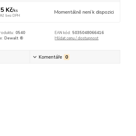
5 Kč
/
ks
Momentálně není k dispozici
 Kč
bez DPH
roduktu:
0540
EAN kód:
5035048066416
e:
Dewalt ®
Hlídat cenu / dostupnost
Komentáře
0