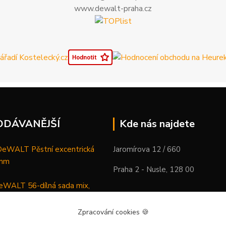
www.dewalt-praha.cz
ODÁVANĚJŠÍ
Kde nás najdete
WALT Pěstní excentrická
Jaromírova 12 / 660
 mm
Praha 2 - Nusle, 128 00
WALT 56-dílná sada mix,
ců a vrtáků
Zpracování cookies
🍪
DeWALT Mazací lis /