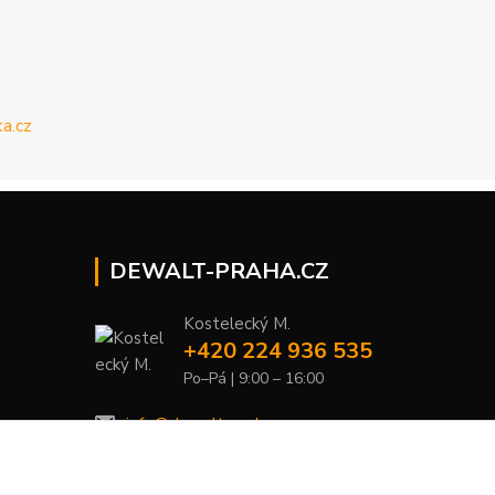
DEWALT-PRAHA.CZ
Kostelecký M.
+420 224 936 535
Po–Pá | 9:00 – 16:00
info@dewalt-praha.cz