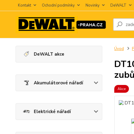
Kontakt
Ochodní podmínky
Novinky
DeWALT
Úvod
P
DeWALT akce
DT10
zub
Akumulátorové nářadí
Akce
Elektrické nářadí