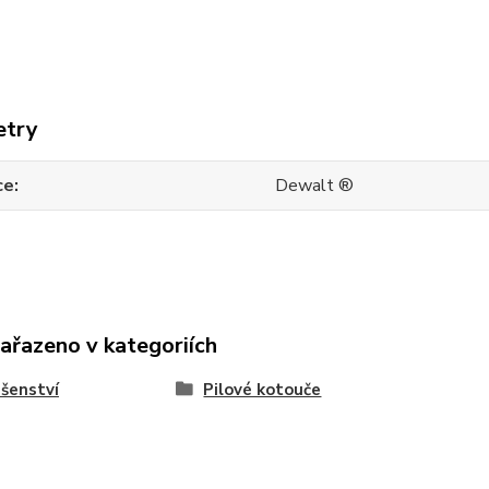
etry
ce
Dewalt ®
zařazeno v kategoriích
ušenství
Pilové kotouče