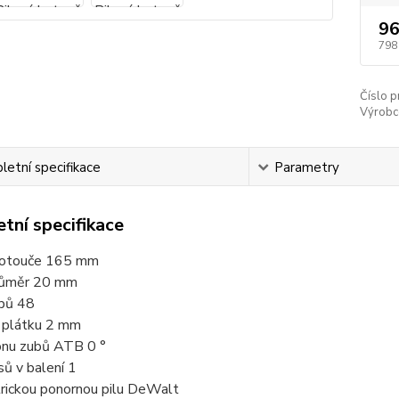
96
798
Číslo p
Výrobc
etní specifikace
Parametry
tní specifikace
kotouče 165 mm
průměr 20 mm
bů 48
 plátku 2 mm
onu zubů ATB 0 °
ů v balení 1
trickou ponornou pilu DeWalt