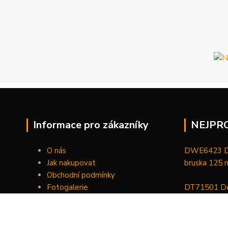
Informace pro zákazníky
NEJPR
O nás
DWE6423 De
Jak nakupovat
bruska 125
Obchodní podmínky
Fotogalerie
DT71501 De
Kontakty
bitů, nástav
DCGG571NK 