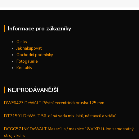
Informace pro zákazníky
O nás
Jak nakupovat
Obchodní podmínky
Fotogalerie
Kontakty
NEJPRODÁVANĚJŠÍ
DWE6423 DeWALT Pěstní excentrická bruska 125 mm
DT71501 DeWALT 56-dílná sada mix, bitů, nástavců a vrtáků
DCGG571NK DeWALT Mazací lis / maznice 18 V XR Li-Ion samostatný
stroj v kufru