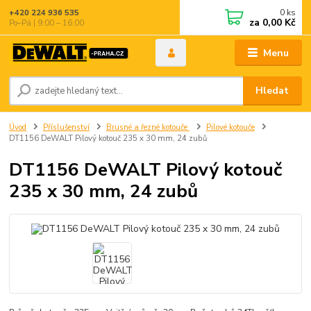
0
ks
+420 224 936 535
za
0,00 Kč
Po–Pá | 9:00 – 16:00
Menu
Hledat
Úvod
Příslušenství
Brusné a řezné kotouče
Pilové kotouče
DT1156 DeWALT Pilový kotouč 235 x 30 mm, 24 zubů
DT1156 DeWALT Pilový kotouč
235 x 30 mm, 24 zubů