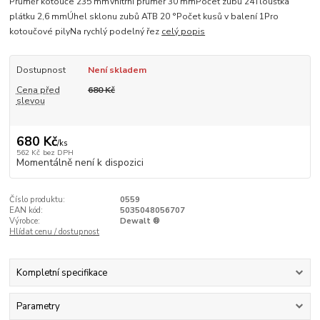
Průměr kotouče 235 mmVnitřní průměr 30 mmPočet zubů 24Tloušťka
plátku 2,6 mmÚhel sklonu zubů ATB 20 °Počet kusů v balení 1Pro
kotoučové pilyNa rychlý podelný řez
celý popis
Dostupnost
Není skladem
Cena před
680 Kč
slevou
680 Kč
/
ks
562 Kč
bez DPH
Momentálně není k dispozici
Číslo produktu:
0559
EAN kód:
5035048056707
Výrobce:
Dewalt ®
Hlídat cenu / dostupnost
Kompletní specifikace
Parametry