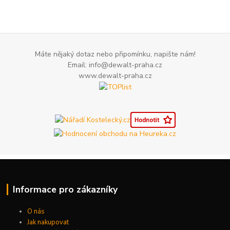
Máte nějaký dotaz nebo připomínku, napište nám!
Email: info@dewalt-praha.cz
www.dewalt-praha.cz
Informace pro zákazníky
O nás
Jak nakupovat