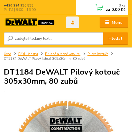
0
ks
+420 224 936 535
za
0,00 Kč
Po–Pá | 9:00 – 16:00
Menu
Hledat
Úvod
Příslušenství
Brusné a řezné kotouče
Pilové kotouče
DT1184 DeWALT Pilový kotouč 305x30mm, 80 zubů
DT1184 DeWALT Pilový kotouč
305x30mm, 80 zubů