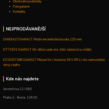
Obchodní podmínky
Fotogalerie
Kontakty
NEJPRODÁVANĚJŠÍ
DWE6423 DeWALT Pěstní excentrická bruska 125 mm
DT71501 DeWALT 56-dílná sada mix, bitů, nástavců a vrtáků
DCGG571NK DeWALT Mazací lis / maznice 18 V XR Li-Ion samostatný
stroj v kufru
Kde nás najdete
Jaromírova 12 / 660
Praha 2 - Nusle, 128 00