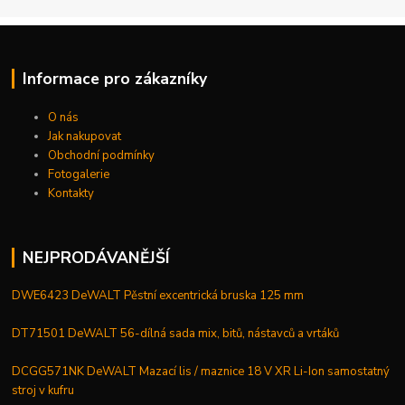
Informace pro zákazníky
O nás
Jak nakupovat
Obchodní podmínky
Fotogalerie
Kontakty
NEJPRODÁVANĚJŠÍ
DWE6423 DeWALT Pěstní excentrická bruska 125 mm
DT71501 DeWALT 56-dílná sada mix, bitů, nástavců a vrtáků
DCGG571NK DeWALT Mazací lis / maznice 18 V XR Li-Ion samostatný
stroj v kufru