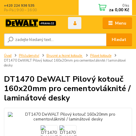
0
ks
+420 224 936 535
za
0,00 Kč
Po–Pá | 9:00 – 16:00
Menu
Hledat
Úvod
Příslušenství
Brusné a řezné kotouče
Pilové kotouče
DT1470 DeWALT Pilový kotouč 160x20mm pro cementovláknité / laminátové
desky
DT1470 DeWALT Pilový kotouč
160x20mm pro cementovláknité /
laminátové desky