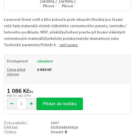
Laserové řezné ostří a tělo kotouče proti vibracím.Vhodný pro řezání
celé řady materiálů včetně vláknitého cementového panelu, laminátu /
hotového podkladu, MDF, překližkySnížení prachu při řezání vláknitých
cementových materiálůSyntetický polykrystalický diamantový zub•
Technické parametry:Průměr k...
celý popis
Dostupnost
skladem
Cena před
1 622 Kč
slevou
1 086 Kč
/
ks
898 Kč
bez DPH
Přidat do košíku
Číslo produktu:
2347
EAN kód:
5035048540916
Výrobce:
Dewalt ®