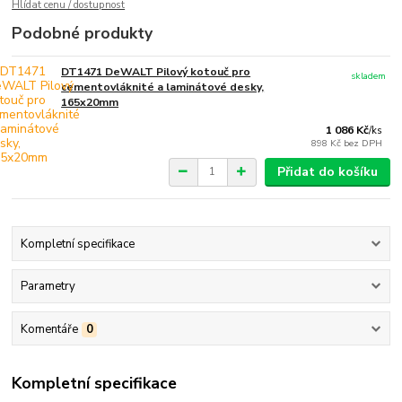
Hlídat cenu / dostupnost
Podobné produkty
DT1471 DeWALT Pilový kotouč pro
skladem
cementovláknité a laminátové desky,
165x20mm
1 086 Kč
/
ks
898 Kč
bez DPH
Přidat do košíku
Kompletní specifikace
Parametry
Komentáře
0
Kompletní specifikace