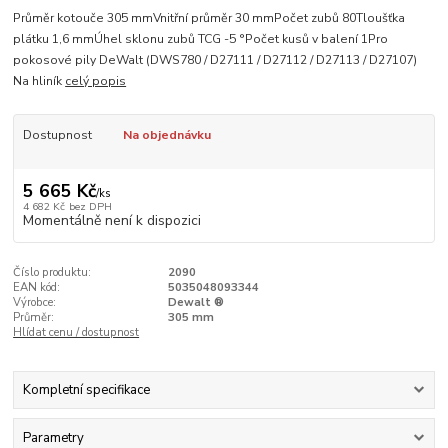
Průměr kotouče 305 mmVnitřní průměr 30 mmPočet zubů 80Tloušťka
plátku 1,6 mmÚhel sklonu zubů TCG -5 °Počet kusů v balení 1Pro
pokosové pily DeWalt (DWS780 / D27111 / D27112 / D27113 / D27107)
Na hliník
celý popis
Dostupnost
Na objednávku
5 665 Kč
/
ks
4 682 Kč
bez DPH
Momentálně není k dispozici
Číslo produktu:
2090
EAN kód:
5035048093344
Výrobce:
Dewalt ®
Průměr:
305 mm
Hlídat cenu / dostupnost
Kompletní specifikace
Parametry