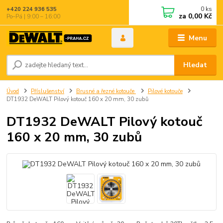
0
ks
+420 224 936 535
za
0,00 Kč
Po–Pá | 9:00 – 16:00
Menu
Hledat
Úvod
Příslušenství
Brusné a řezné kotouče
Pilové kotouče
DT1932 DeWALT Pilový kotouč 160 x 20 mm, 30 zubů
DT1932 DeWALT Pilový kotouč
160 x 20 mm, 30 zubů