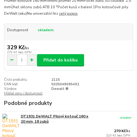
Průměr kotouče 160 mmVnitřní průměr 20 mmPočet zubů 30Tloušťka 2,5
mmÚhel sklonu zubů ATB 10 °Počet kusů v balení 1Pro kotoučové pily
DeWalt (aku)Na univerzální řez
celý popis
Dostupnost
skladem
329 Kč
/
ks
272 Kč
bez DPH
Přidat do košíku
Číslo produktu:
2115
EAN kód:
5035048095492
Výrobce:
Dewalt ®
Hlídat cenu / dostupnost
Podobné produkty
DT1931 DeWALT Pilový kotouč 160 x
skladem
20 mm, 18 zubů
270 Kč
/
ks
223 Kč
bez DPH