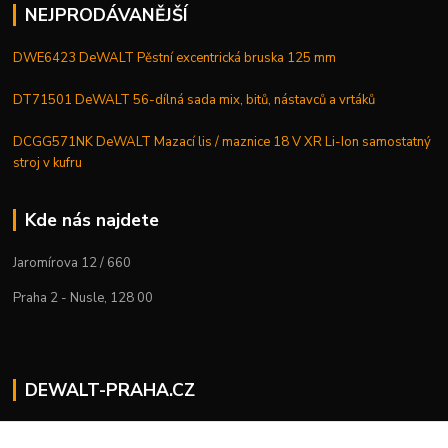
NEJPRODÁVANĚJŠÍ
DWE6423 DeWALT Pěstní excentrická bruska 125 mm
DT71501 DeWALT 56-dílná sada mix, bitů, nástavců a vrtáků
DCGG571NK DeWALT Mazací lis / maznice 18 V XR Li-Ion samostatný
stroj v kufru
Kde nás najdete
Jaromírova 12 / 660
Praha 2 - Nusle, 128 00
DEWALT-PRAHA.CZ
Kostelecký M.