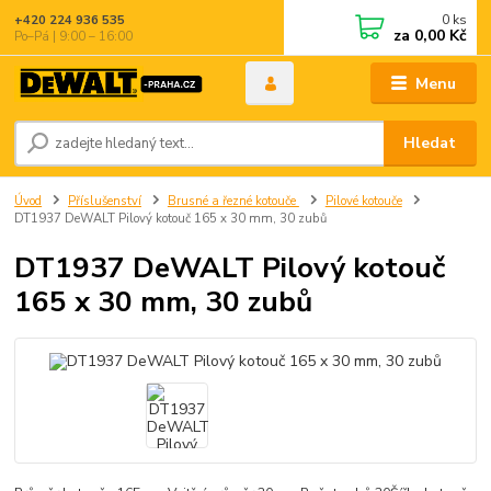
0
ks
+420 224 936 535
za
0,00 Kč
Po–Pá | 9:00 – 16:00
Menu
Hledat
Úvod
Příslušenství
Brusné a řezné kotouče
Pilové kotouče
DT1937 DeWALT Pilový kotouč 165 x 30 mm, 30 zubů
DT1937 DeWALT Pilový kotouč
165 x 30 mm, 30 zubů