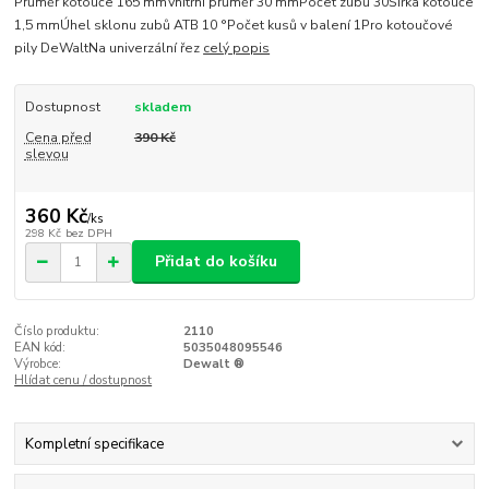
Průměr kotouče 165 mmVnitřní průměr 30 mmPočet zubů 30Šířka kotouče
1,5 mmÚhel sklonu zubů ATB 10 °Počet kusů v balení 1Pro kotoučové
pily DeWaltNa univerzální řez
celý popis
Dostupnost
skladem
Cena před
390 Kč
slevou
360 Kč
/
ks
298 Kč
bez DPH
Přidat do košíku
Číslo produktu:
2110
EAN kód:
5035048095546
Výrobce:
Dewalt ®
Hlídat cenu / dostupnost
Kompletní specifikace