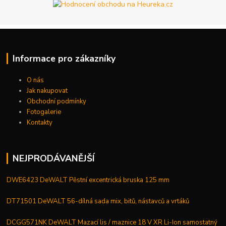
Informace pro zákazníky
O nás
Jak nakupovat
Obchodní podmínky
Fotogalerie
Kontakty
NEJPRODÁVANĚJŠÍ
DWE6423 DeWALT Pěstní excentrická bruska 125 mm
DT71501 DeWALT 56-dílná sada mix, bitů, nástavců a vrtáků
DCGG571NK DeWALT Mazací lis / maznice 18 V XR Li-Ion samostatný