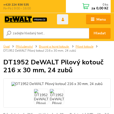
0
ks
+420 224 936 535
za
0,00 Kč
Po–Pá | 9:00 – 16:00
Menu
Hledat
Úvod
Příslušenství
Brusné a řezné kotouče
Pilové kotouče
DT1952 DeWALT Pilový kotouč 216 x 30 mm, 24 zubů
DT1952 DeWALT Pilový kotouč
216 x 30 mm, 24 zubů