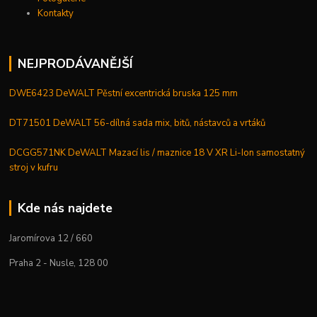
Kontakty
NEJPRODÁVANĚJŠÍ
DWE6423 DeWALT Pěstní excentrická bruska 125 mm
DT71501 DeWALT 56-dílná sada mix, bitů, nástavců a vrtáků
DCGG571NK DeWALT Mazací lis / maznice 18 V XR Li-Ion samostatný
stroj v kufru
Kde nás najdete
Jaromírova 12 / 660
Praha 2 - Nusle, 128 00