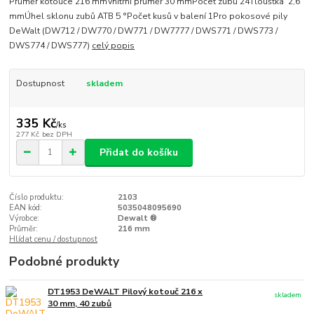
Průměr kotouče 216 mmVnitřní průměr 30 mmPočet zubů 24Tloušťka 2,6
mmÚhel sklonu zubů ATB 5 °Počet kusů v balení 1Pro pokosové pily
DeWalt (DW712 / DW770 / DW771 / DW7777 / DWS771 / DWS773 /
DWS774 / DWS777)
celý popis
Dostupnost
skladem
335 Kč
/
ks
277 Kč
bez DPH
Přidat do košíku
Číslo produktu:
2103
EAN kód:
5035048095690
Výrobce:
Dewalt ®
Průměr:
216 mm
Hlídat cenu / dostupnost
Podobné produkty
DT1953 DeWALT Pilový kotouč 216 x
skladem
30 mm, 40 zubů