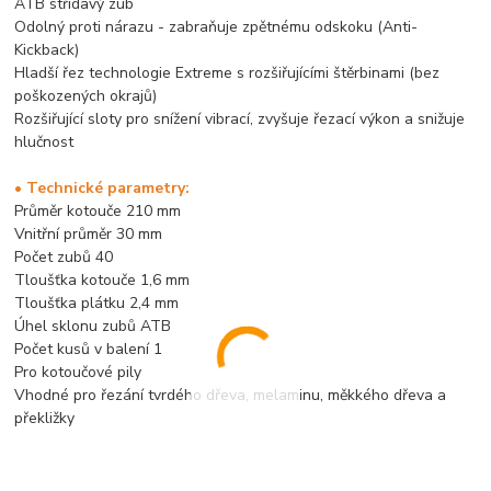
ATB střídavý zub
Odolný proti nárazu - zabraňuje zpětnému odskoku (Anti-
Kickback)
Hladší řez technologie Extreme s rozšiřujícími štěrbinami (bez
poškozených okrajů)
Rozšiřující sloty pro snížení vibrací, zvyšuje řezací výkon a snižuje
hlučnost
• Technické parametry:
Průměr kotouče 210 mm
Vnitřní průměr 30 mm
Počet zubů 40
Tloušťka kotouče 1,6 mm
Tloušťka plátku 2,4 mm
Úhel sklonu zubů ATB
Počet kusů v balení 1
Pro kotoučové pily
Vhodné pro řezání tvrdého dřeva, melaminu, měkkého dřeva a
překližky