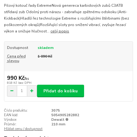
Pilový kotouč řady ExtremeNová genereca karbidových zubů C3ATB
střídavý zub Odolný proti nárazu - zabraňuje zpětnému odskoku (Anti-
Kickback)Hladší řez technologie Extreme s rozšiřujícími štěrbinami (bez
poškozených okrajů)Rozšiřující sloty pro snížení vibrací, zvyšuje řezací
výkon a snižuje hlučnost...
celý popis
Dostupnost
skladem
Cena před
1 090 Kč
slevou
990 Kč
/
ks
818 Kč
bez DPH
Přidat do košíku
Číslo produktu:
3075
EAN kód:
5054905282882
Výrobce:
Dewalt ®
Průměr:
210 mm
Hlídat cenu / dostupnost