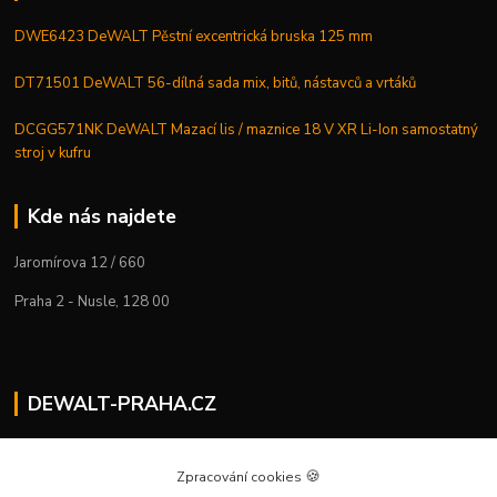
DWE6423 DeWALT Pěstní excentrická bruska 125 mm
DT71501 DeWALT 56-dílná sada mix, bitů, nástavců a vrtáků
DCGG571NK DeWALT Mazací lis / maznice 18 V XR Li-Ion samostatný
stroj v kufru
Kde nás najdete
Jaromírova 12 / 660
Praha 2 - Nusle, 128 00
DEWALT-PRAHA.CZ
Kostelecký M.
+420 224 936 535
🍪
Zpracování cookies
Po–Pá | 9:00 – 16:00