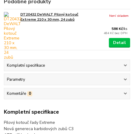
Podobné produkty
DT20432 DeWALT Pilový kotouč
Není skladem
Extreme 210 x 30 mm, 24 zubů
586 Kč
/
ks
484 Kč
bez DPH
Detail
Kompletní specifikace
Parametry
Komentáře
0
Kompletní specifikace
Pilový kotouč řady Extreme
Nová genereca karbidových zubů C3