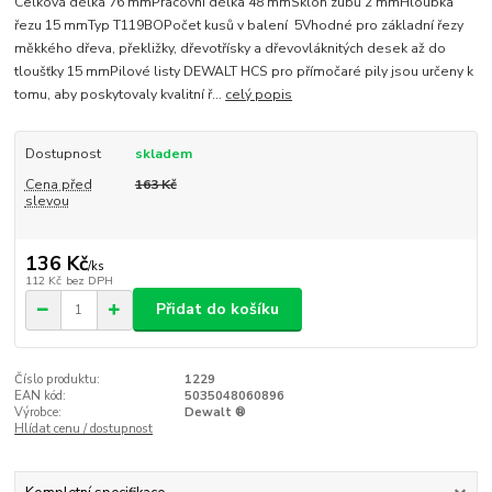
Celková délka 76 mmPracovní délka 48 mmSklon zubů 2 mmHloubka
řezu 15 mmTyp T119BOPočet kusů v balení 5Vhodné pro základní řezy
měkkého dřeva, překližky, dřevotřísky a dřevovláknitých desek až do
tloušťky 15 mmPilové listy DEWALT HCS pro přímočaré pily jsou určeny k
tomu, aby poskytovaly kvalitní ř...
celý popis
Dostupnost
skladem
Cena před
163 Kč
slevou
136 Kč
/
ks
112 Kč
bez DPH
Přidat do košíku
Číslo produktu:
1229
EAN kód:
5035048060896
Výrobce:
Dewalt ®
Hlídat cenu / dostupnost