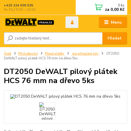
0
ks
+420 224 936 535
za
0,00 Kč
Po–Pá | 9:00 – 16:00
Menu
Hledat
Úvod
Příslušenství
Pilové plátky
pro přmočaré pily
DT2050
DeWALT pilový plátek HCS 76 mm na dřevo 5ks
DT2050 DeWALT pilový plátek
HCS 76 mm na dřevo 5ks