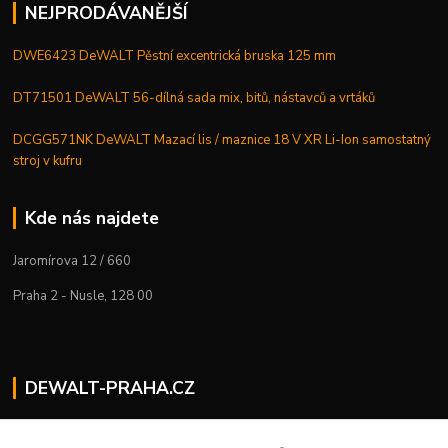
NEJPRODÁVANĚJŠÍ
DWE6423 DeWALT Pěstní excentrická bruska 125 mm
DT71501 DeWALT 56-dílná sada mix, bitů, nástavců a vrtáků
DCGG571NK DeWALT Mazací lis / maznice 18 V XR Li-Ion samostatný
stroj v kufru
Kde nás najdete
Jaromírova 12 / 660
Praha 2 - Nusle, 128 00
DEWALT-PRAHA.CZ
Kostelecký M.