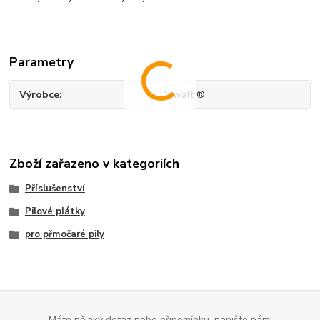
Parametry
Výrobce
Dewalt ®
Zboží zařazeno v kategoriích
Příslušenství
Pilové plátky
pro přmočaré pily
Máte nějaký dotaz nebo připomínku, napište nám!