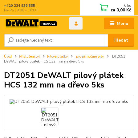
0
ks
+420 224 936 535
za
0,00 Kč
Po–Pá | 9:00 – 16:00
Menu
Hledat
Úvod
Příslušenství
Pilové plátky
pro přmočaré pily
DT2051
DeWALT pilový plátek HCS 132 mm na dřevo 5ks
DT2051 DeWALT pilový plátek
HCS 132 mm na dřevo 5ks