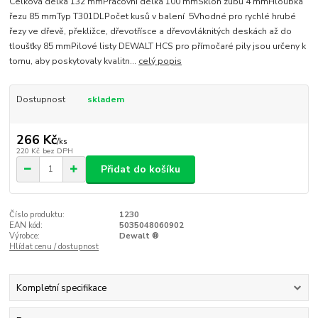
Celková délka 132 mmPracovní délka 100 mmSklon zubů 4 mmHloubka
řezu 85 mmTyp T301DLPočet kusů v balení 5Vhodné pro rychlé hrubé
řezy ve dřevě, překližce, dřevotřísce a dřevovláknitých deskách až do
tloušťky 85 mmPilové listy DEWALT HCS pro přímočaré pily jsou určeny k
tomu, aby poskytovaly kvalitn...
celý popis
Dostupnost
skladem
266 Kč
/
ks
220 Kč
bez DPH
Přidat do košíku
Číslo produktu:
1230
EAN kód:
5035048060902
Výrobce:
Dewalt ®
Hlídat cenu / dostupnost
Kompletní specifikace