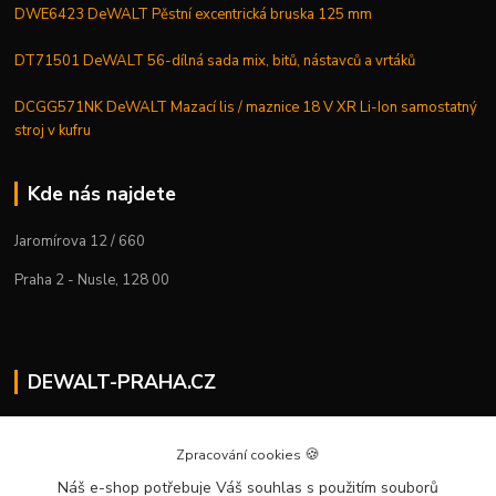
DWE6423 DeWALT Pěstní excentrická bruska 125 mm
DT71501 DeWALT 56-dílná sada mix, bitů, nástavců a vrtáků
DCGG571NK DeWALT Mazací lis / maznice 18 V XR Li-Ion samostatný
stroj v kufru
Kde nás najdete
Jaromírova 12 / 660
Praha 2 - Nusle, 128 00
DEWALT-PRAHA.CZ
Kostelecký M.
+420 224 936 535
🍪
Zpracování cookies
Po–Pá | 9:00 – 16:00
Náš e-shop potřebuje Váš souhlas
s použitím souborů