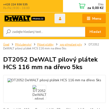
0
ks
+420 224 936 535
za
0,00 Kč
Po–Pá | 9:00 – 16:00
Menu
Hledat
Úvod
Příslušenství
Pilové plátky
pro přmočaré pily
DT2052
DeWALT pilový plátek HCS 116 mm na dřevo 5ks
DT2052 DeWALT pilový plátek
HCS 116 mm na dřevo 5ks