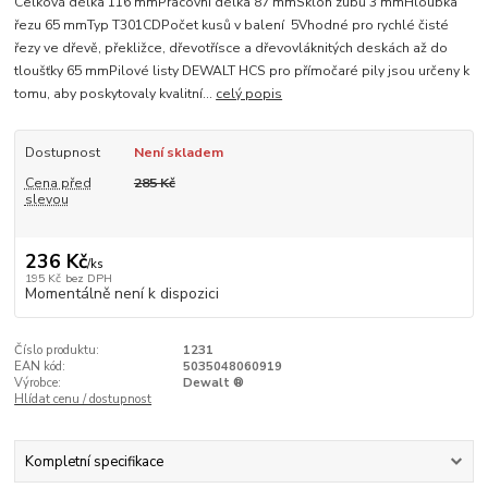
Celková délka 116 mmPracovní délka 87 mmSklon zubů 3 mmHloubka
řezu 65 mmTyp T301CDPočet kusů v balení 5Vhodné pro rychlé čisté
řezy ve dřevě, překližce, dřevotřísce a dřevovláknitých deskách až do
tloušťky 65 mmPilové listy DEWALT HCS pro přímočaré pily jsou určeny k
tomu, aby poskytovaly kvalitní...
celý popis
Dostupnost
Není skladem
Cena před
285 Kč
slevou
236 Kč
/
ks
195 Kč
bez DPH
Momentálně není k dispozici
Číslo produktu:
1231
EAN kód:
5035048060919
Výrobce:
Dewalt ®
Hlídat cenu / dostupnost
Kompletní specifikace