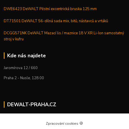
DWE6423 DeWALT Pěstní excentrická bruska 125 mm
DT71501 DeWALT 56-dílná sada mix, bitů, nástavců a vrtáků
DCGG571NK DeWALT Mazací lis / maznice 18 V XR Li-Ion samostatný
stroj v kufru
Kde nás najdete
Jaromírova 12 / 660
Praha 2 - Nusle, 128 00
DEWALT-PRAHA.CZ
Kostelecký M.
+420 224 936 535
🍪
Zpracování cookies
Po–Pá | 9:00 – 16:00