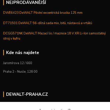
NEJPRODÁVANĚJŠÍ
DWE6423 DeWALT Pěstní excentrická bruska 125 mm
DT71501 DeWALT 56-dílná sada mix, bitů, nástavců a vrtáků
DCGG571NK DeWALT Mazací lis / maznice 18 V XR Li-Ion samostatný
stroj v kufru
Kde nás najdete
Jaromírova 12 / 660
Praha 2 - Nusle, 128 00
DEWALT-PRAHA.CZ
Kostelecký M.
+420 224 936 535