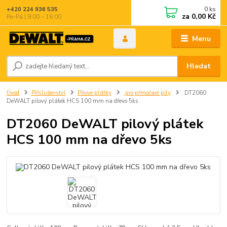
0
ks
+420 224 936 535
za
0,00 Kč
Po–Pá | 9:00 – 16:00
Menu
Hledat
Úvod
Příslušenství
Pilové plátky
pro přmočaré pily
DT2060
DeWALT pilový plátek HCS 100 mm na dřevo 5ks
DT2060 DeWALT pilový plátek
HCS 100 mm na dřevo 5ks