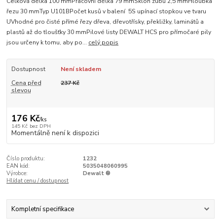
Celková délka 100 mmPracovní délka 79 mmSklon zubů 2,5 mmHloubka
řezu 30 mmTyp U101BPočet kusů v balení 5S upínací stopkou ve tvaru
UVhodné pro čisté přímé řezy dřeva, dřevotřísky, překližky, laminátů a
plastů až do tloušťky 30 mmPilové listy DEWALT HCS pro přímočaré pily
jsou určeny k tomu, aby po...
celý popis
Dostupnost
Není skladem
Cena před
237 Kč
slevou
176 Kč
/
ks
145 Kč
bez DPH
Momentálně není k dispozici
Číslo produktu:
1232
EAN kód:
5035048060995
Výrobce:
Dewalt ®
Hlídat cenu / dostupnost
Kompletní specifikace