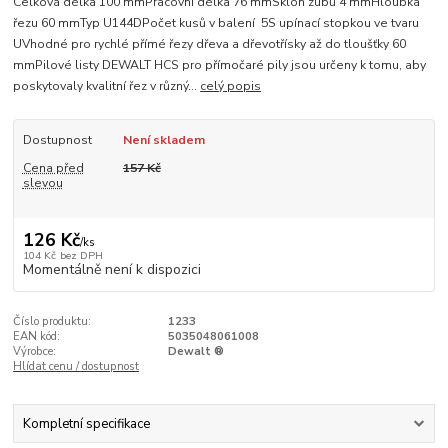
Celková délka 100 mmPracovní délka 76 mmSklon zubů 4 mmHloubka
řezu 60 mmTyp U144DPočet kusů v balení 5S upínací stopkou ve tvaru
UVhodné pro rychlé přímé řezy dřeva a dřevotřísky až do tloušťky 60
mmPilové listy DEWALT HCS pro přímočaré pily jsou určeny k tomu, aby
poskytovaly kvalitní řez v různý...
celý popis
Dostupnost
Není skladem
Cena před
157 Kč
slevou
126 Kč
/
ks
104 Kč
bez DPH
Momentálně není k dispozici
Číslo produktu:
1233
EAN kód:
5035048061008
Výrobce:
Dewalt ®
Hlídat cenu / dostupnost
Kompletní specifikace