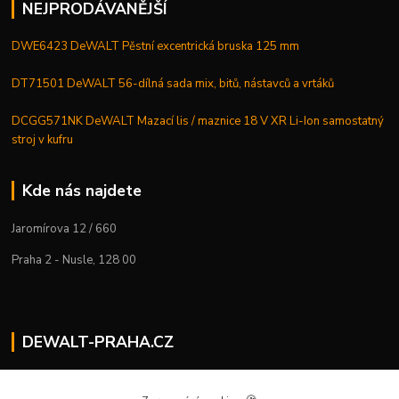
NEJPRODÁVANĚJŠÍ
DWE6423 DeWALT Pěstní excentrická bruska 125 mm
DT71501 DeWALT 56-dílná sada mix, bitů, nástavců a vrtáků
DCGG571NK DeWALT Mazací lis / maznice 18 V XR Li-Ion samostatný
stroj v kufru
Kde nás najdete
Jaromírova 12 / 660
Praha 2 - Nusle, 128 00
DEWALT-PRAHA.CZ
Kostelecký M.
+420 224 936 535