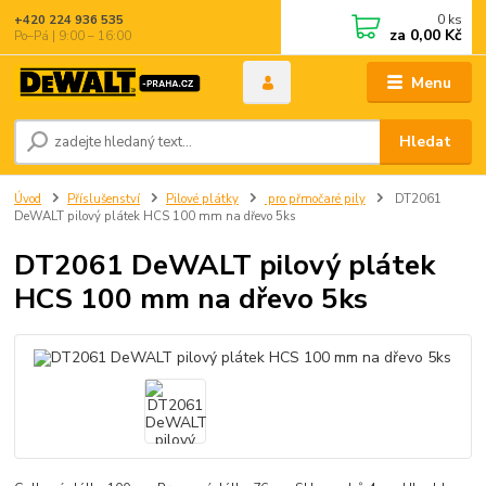
0
ks
+420 224 936 535
za
0,00 Kč
Po–Pá | 9:00 – 16:00
Menu
Hledat
Úvod
Příslušenství
Pilové plátky
pro přmočaré pily
DT2061
DeWALT pilový plátek HCS 100 mm na dřevo 5ks
DT2061 DeWALT pilový plátek
HCS 100 mm na dřevo 5ks