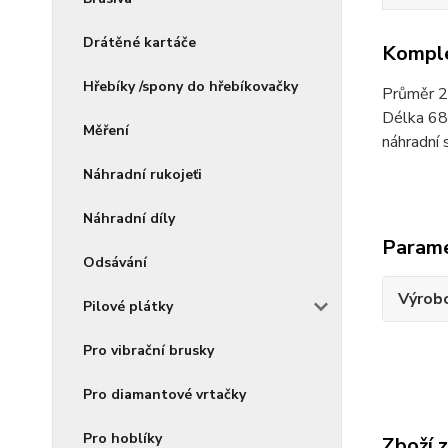
Drátěné kartáče
Komple
Hřebíky /spony do hřebíkovačky
Průměr 
Délka 68
Měření
náhradní 
Náhradní rukojeťi
Náhradní díly
Param
Odsávání
Výrob
Pilové plátky
Pro vibrační brusky
Pro diamantové vrtačky
Pro hoblíky
Zboží 