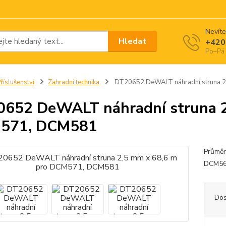
Nevíte
Hledat
+420
Po–Pá 
říslušenství
Zahradní technika
DT20652 DeWALT náhradní struna 2
652 DeWALT náhradní struna 2
571, DCM581
Průměr
DCM5
Dos