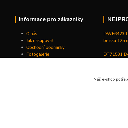
Informace pro zákazníky
NEJPR
O nás
DWE6423 De
Jak nakupovat
bruska 125
Obchodní podmínky
Fotogalerie
DT71501 De
Kontakty
bitů, nástav
DCGG571NK 
Náš e-shop potřeb
maznice 18 V
v kufru