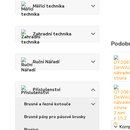
Měřící technika
Zahradní technika
Podobn
Ruční Nářadí
Příslušenství
Brusné a řezné kotouče
Brusné pásy pro pásové brusky
Kompl
Brusiva