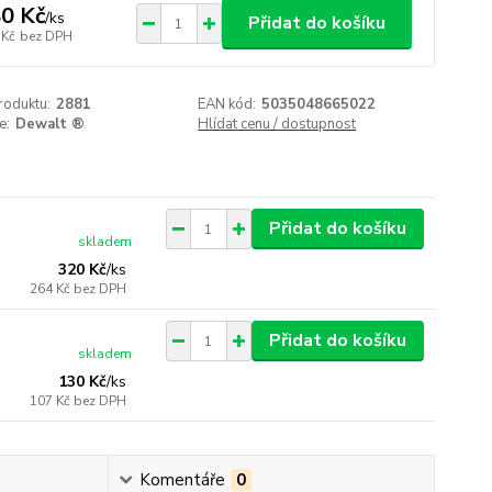
0 Kč
/
ks
Přidat do košíku
 Kč
bez DPH
roduktu:
2881
EAN kód:
5035048665022
e:
Dewalt ®
Hlídat cenu / dostupnost
Přidat do košíku
skladem
320 Kč
/
ks
264 Kč
bez DPH
Přidat do košíku
skladem
130 Kč
/
ks
107 Kč
bez DPH
Komentáře
0