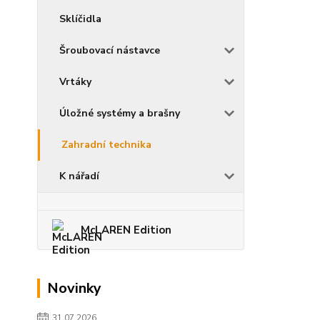
Sklíčidla
Šroubovací nástavce
Vrtáky
Úložné systémy a brašny
Zahradní technika
K nářadí
McLAREN Edition
Novinky
31.07.2026