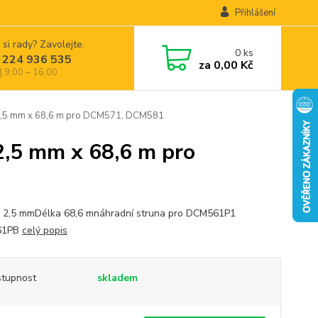
Přihlášení
 si rady? Zavolejte.
0
ks
 224 936 535
za
0,00 Kč
| 9:00 – 16:00
,5 mm x 68,6 m pro DCM571, DCM581
,5 mm x 68,6 m pro
 2,5 mmDélka 68,6 mnáhradní struna pro DCM561P1
61PB
celý popis
tupnost
skladem