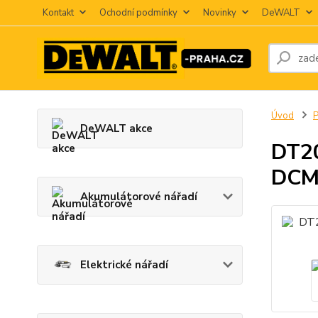
Kontakt
Ochodní podmínky
Novinky
DeWALT
Úvod
P
DeWALT akce
DT20
DCM
Akumulátorové nářadí
Elektrické nářadí