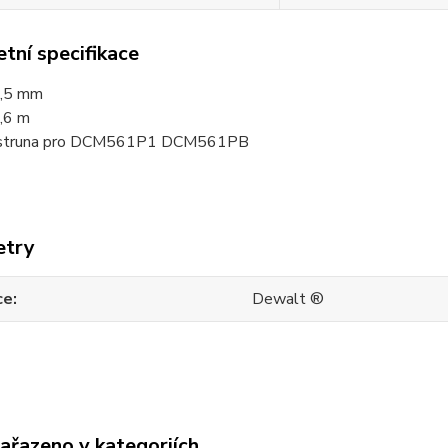
tní specifikace
2,5 mm
,6 m
struna pro
DCM561P1 DCM561PB
etry
ce
Dewalt ®
zařazeno v kategoriích