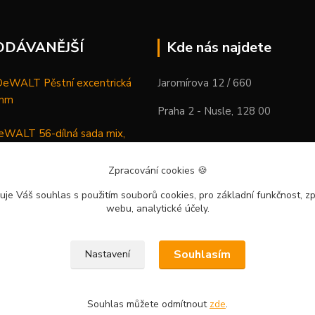
ODÁVANĚJŠÍ
Kde nás najdete
WALT Pěstní excentrická
Jaromírova 12 / 660
 mm
Praha 2 - Nusle, 128 00
WALT 56-dílná sada mix,
ců a vrtáků
Zpracování cookies
🍪
DeWALT Mazací lis /
uje Váš souhlas
s použitím souborů cookies, pro základní funkčnost, zp
 XR Li-Ion samostatný stroj
webu, analytické účely.
Souhlasím
Nastavení
Souhlas můžete odmítnout
zde
.