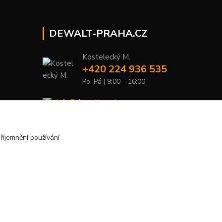
DEWALT-PRAHA.CZ
Kostelecký M.
+420 224 936 535
Po–Pá | 9:00 – 16:00
info@dewalt-praha.cz
říjemnění používání