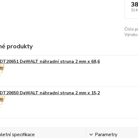
38
314
Číslo p
Výrobc
é produkty
DT20651 DeWALT náhradní struna 2 mm x 68,6
m
DT20650 DeWALT náhradní struna 2 mm x 15,2
m
etní specifikace
Parametry