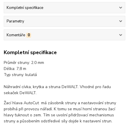
Kompletní specifikace
Parametry
Komentáře
0
Kompletní specifikace
Průměr struny: 2.0 mm
Délka: 7,8 m
Typ struny: kulatá
Náhradní cívka, krytka a struna DeWALT. Vhodné pro řadu
sekaček DeWALT.
Žací hlava AutoCut má zásobník struny a nastavování struny
probíhá při provozu nářadí. K tomu se musí horní stranou žací
hlavy ťuknout o zem. Tím se uvolní přidržovací mechanismus
struny a působením odstředivé síly dojde k nastavení strun.