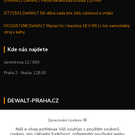
DWE6423 DeWALT Pěstní excentrická bruska 125 mm
DT71501 DeWALT 56-dílná sada mix, bitů, nástavců a vrtáků
DCGG571NK DeWALT Mazací lis / maznice 18 V XR Li-Ion samostatný
stroj v kufru
Kde nás najdete
Jaromírova 12 / 660
Praha 2 - Nusle, 128 00
DEWALT-PRAHA.CZ
Kostelecký M.
+420 224 936 535
🍪
Zpracování cookies
Po–Pá | 9:00 – 16:00
Náš e-shop potřebuje Váš souhlas
s použitím souborů
cookies, pro základní funkčnost, zpříjemnění používání webu,