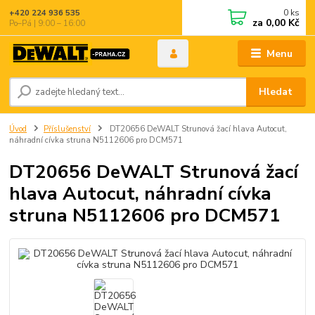
0
ks
+420 224 936 535
za
0,00 Kč
Po–Pá | 9:00 – 16:00
Menu
Hledat
Úvod
Příslušenství
DT20656 DeWALT Strunová žací hlava Autocut,
náhradní cívka struna N5112606 pro DCM571
DT20656 DeWALT Strunová žací
hlava Autocut, náhradní cívka
struna N5112606 pro DCM571