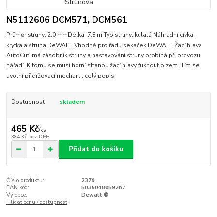
N5112606 DCM571, DCM561
Průměr struny: 2.0 mmDélka: 7,8 m Typ struny: kulatá Náhradní cívka,
krytka a struna DeWALT. Vhodné pro řadu sekaček DeWALT. Žací hlava
AutoCut má zásobník struny a nastavování struny probíhá při provozu
nářadí. K tomu se musí horní stranou žací hlavy ťuknout o zem. Tím se
uvolní přidržovací mechan...
celý popis
Dostupnost
skladem
465 Kč
/
ks
384 Kč
bez DPH
Přidat do košíku
Číslo produktu:
2379
EAN kód:
5035048659267
Výrobce:
Dewalt ®
Hlídat cenu / dostupnost