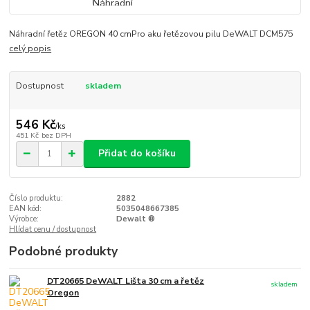
Náhradní řetěz OREGON 40 cmPro aku řetězovou pilu DeWALT DCM575
celý popis
Dostupnost
skladem
546 Kč
/
ks
451 Kč
bez DPH
Přidat do košíku
Číslo produktu:
2882
EAN kód:
5035048667385
Výrobce:
Dewalt ®
Hlídat cenu / dostupnost
Podobné produkty
DT20665 DeWALT Lišta 30 cm a řetěz
skladem
Oregon