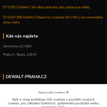
DT71501 DeWALT 56-dílná sada mix, bitů, nástavců a vrtáků
DCGG571NK DeWALT Mazací lis / maznice 18 V XR Li-Ion samostatný
stroj v kufru
Kde nás najdete
Jaromírova 12 / 660
Praha 2 - Nusle, 128 00
DEWALT-PRAHA.CZ
Kostelecký M.
+420 224 936 535
🍪
Zpracování cookies
Po–Pá | 9:00 – 16:00
Náš e-shop potřebuje Váš souhlas
s použitím souborů
cookies, pro základní funkčnost, zpříjemnění používání webu,
info@dewalt-praha.cz