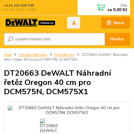
0
ks
+420 224 936 535
za
0,00 Kč
Po–Pá | 9:00 – 16:00
Menu
Hledat
Úvod
Zahradní technika
Příslušenství
DT20663 DeWALT Náhradní
řetěz Oregon 40 cm pro DCM575N, DCM575X1
DT20663 DeWALT Náhradní
řetěz Oregon 40 cm pro
DCM575N, DCM575X1