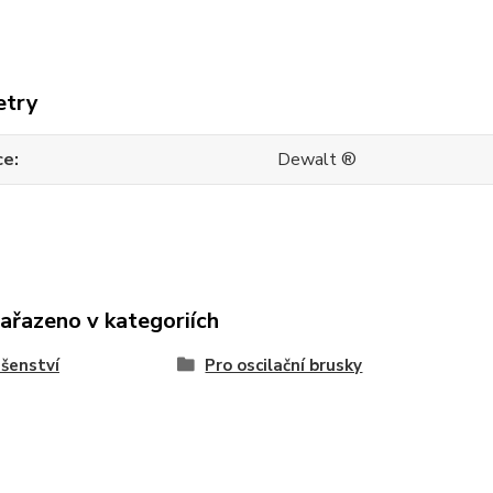
etry
ce
Dewalt ®
zařazeno v kategoriích
ušenství
Pro oscilační brusky