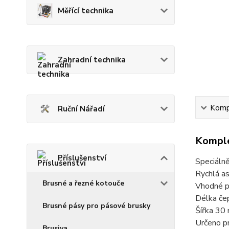
Měřící technika
Zahradní technika
Kompl
Ruční Nářadí
Komple
Příslušenství
Speciálně
Rychlá a
Brusné a řezné kotouče
Vhodné 
Délka če
Brusné pásy pro pásové brusky
Šířka 30
Určeno 
Brusiva