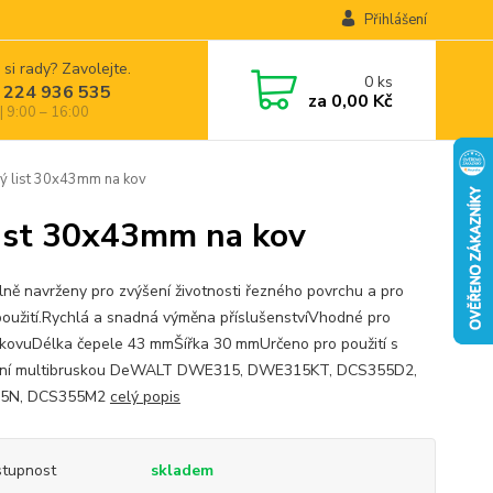
Přihlášení
 si rady? Zavolejte.
0
ks
 224 936 535
za
0,00 Kč
| 9:00 – 16:00
 list 30x43mm na kov
ist 30x43mm na kov
lně navrženy pro zvýšení životnosti řezného povrchu a pro
použití.Rychlá a snadná výměna příslušenstvíVhodné pro
 kovuDélka čepele 43 mmŠířka 30 mmUrčeno pro použití s
ační multibruskou DeWALT DWE315, DWE315KT, DCS355D2,
5N, DCS355M2
celý popis
tupnost
skladem