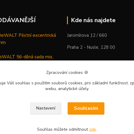
ODÁVANĚJŠÍ
Kde nás najdete
WALT Pěstní excentrická
Jaromírova 12 / 660
 mm
Praha 2 - Nusle, 128 00
WALT 56-dílná sada mix,
ců a vrtáků
Zpracování cookies
🍪
DeWALT Mazací lis /
uje Váš souhlas
s použitím souborů cookies, pro základní funkčnost, zp
 XR Li-Ion samostatný stroj
webu, analytické účely.
Souhlasím
Nastavení
Souhlas můžete odmítnout
zde
.