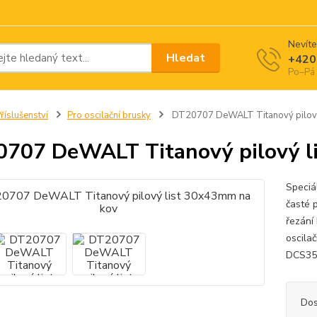
Nevíte
Hledat
+420
Po–Pá 
říslušenství
Pro oscilační brusky
DT20707 DeWALT Titanový pilový
707 DeWALT Titanový pilový l
Speciá
časté 
řezání
oscil
DCS35
Dos