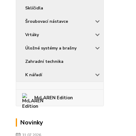
Sklíčidla
Šroubovací nástavce
Vrtáky
Úložné systémy a brašny
Zahradní technika
K nářadí
McLAREN Edition
Novinky
31.07.2026