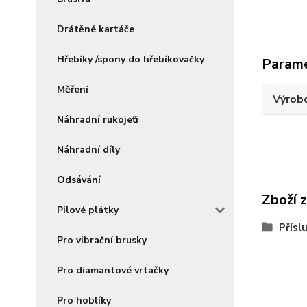
Drátěné kartáče
Hřebíky /spony do hřebíkovačky
Param
Měření
Výrob
Náhradní rukojeťi
Náhradní díly
Odsávání
Zboží 
Pilové plátky
Přísl
Pro vibrační brusky
Pro diamantové vrtačky
Pro hoblíky