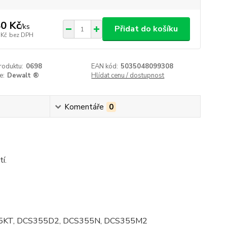
0 Kč
/
ks
Přidat do košíku
 Kč
bez DPH
roduktu:
0698
EAN kód:
5035048099308
e:
Dewalt ®
Hlídat cenu / dostupnost
Komentáře
0
tí
.
E315KT, DCS355D2, DCS355N, DCS355M2