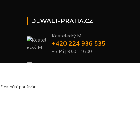
DEWALT-PRAHA.CZ
Kostelecký M.
+420 224 936 535
Po–Pá | 9:00 – 16:00
info@dewalt-praha.cz
říjemnění používání