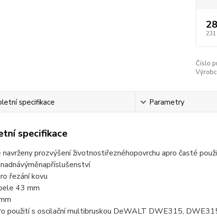
28
231
Číslo p
Výrobc
etní specifikace
Parametry
tní specifikace
 navrženy pro
zvýšení životnosti
řezného
povrchu a
pro časté použi
snadná
výměna
příslušenství
pro
řezání
kovu
pele
43 mm
 mm
pro použití s oscilační multibruskou DeWALT DWE315, DW