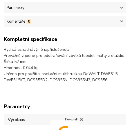
Parametry
Komentáře
0
Kompletní specifikace
Rychlá a
snadná
výměna
příslušenství
Převážně vhodné pro odstraňování zbytků lepidel
, malty z dlaždic
Šířka 52 mm
Hmotnost 0.044 kg
Určeno pro použití s oscilační multibruskou DeWALT DWE315,
DWE315KT, DCS355D2, DCS355N, DCS355M2, DCS356
Parametry
Výrobce
Dewalt ®