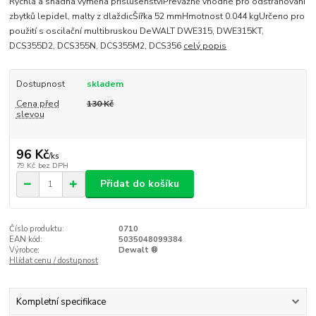
Rychlá a snadná výměna příslušenstvíPřevážně vhodné pro odstraňování
zbytků lepidel, malty z dlaždicŠířka 52 mmHmotnost 0.044 kgUrčeno pro
použití s oscilační multibruskou DeWALT DWE315, DWE315KT,
DCS355D2, DCS355N, DCS355M2, DCS356
celý popis
Dostupnost
skladem
Cena před
130 Kč
slevou
96 Kč
/
ks
79 Kč
bez DPH
Přidat do košíku
Číslo produktu:
0710
EAN kód:
5035048099384
Výrobce:
Dewalt ®
Hlídat cenu / dostupnost
Kompletní specifikace