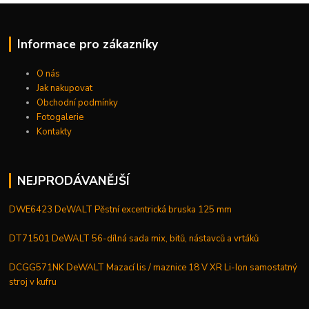
Informace pro zákazníky
O nás
Jak nakupovat
Obchodní podmínky
Fotogalerie
Kontakty
NEJPRODÁVANĚJŠÍ
DWE6423 DeWALT Pěstní excentrická bruska 125 mm
DT71501 DeWALT 56-dílná sada mix, bitů, nástavců a vrtáků
DCGG571NK DeWALT Mazací lis / maznice 18 V XR Li-Ion samostatný
stroj v kufru