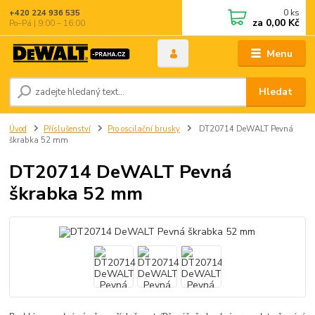
0
ks
+420 224 936 535
za
0,00 Kč
Po–Pá | 9:00 – 16:00
Menu
Hledat
Úvod
Příslušenství
Pro oscilační brusky
DT20714 DeWALT Pevná
škrabka 52 mm
DT20714 DeWALT Pevná
škrabka 52 mm