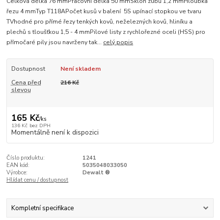
Celková délka 76 mmPracovní délka 50 mmSklon zubů 1,2 mmHloubka
řezu 4 mmTyp T118APočet kusů v balení 5S upínací stopkou ve tvaru
TVhodné pro přímé řezy tenkých kovů, neželezných kovů, hliníku a
plechů s tloušťkou 1,5 - 4 mmPilové listy z rychlořezné oceli (HSS) pro
přímočaré pily jsou navrženy tak...
celý popis
Dostupnost
Není skladem
Cena před
216 Kč
slevou
165 Kč
/
ks
136 Kč
bez DPH
Momentálně není k dispozici
Číslo produktu:
1241
EAN kód:
5035048033050
Výrobce:
Dewalt ®
Hlídat cenu / dostupnost
Kompletní specifikace