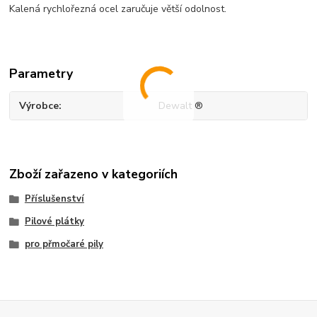
Kalená rychlořezná ocel zaručuje větší odolnost.
Parametry
Výrobce
Dewalt ®
Zboží zařazeno v kategoriích
Příslušenství
Pilové plátky
pro přmočaré pily