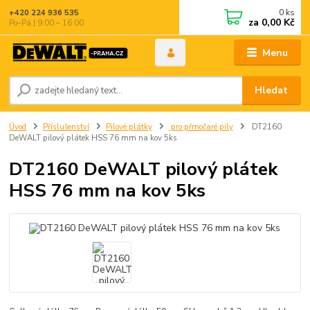
0
ks
+420 224 936 535
za
0,00 Kč
Po–Pá | 9:00 – 16:00
Menu
Hledat
Úvod
Příslušenství
Pilové plátky
pro přmočaré pily
DT2160
DeWALT pilový plátek HSS 76 mm na kov 5ks
DT2160 DeWALT pilový plátek
HSS 76 mm na kov 5ks