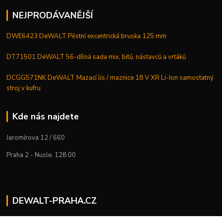
NEJPRODÁVANĚJŠÍ
DWE6423 DeWALT Pěstní excentrická bruska 125 mm
DT71501 DeWALT 56-dílná sada mix, bitů, nástavců a vrtáků
DCGG571NK DeWALT Mazací lis / maznice 18 V XR Li-Ion samostatný
stroj v kufru
Kde nás najdete
Jaromírova 12 / 660
Praha 2 - Nusle, 128 00
DEWALT-PRAHA.CZ
Kostelecký M.