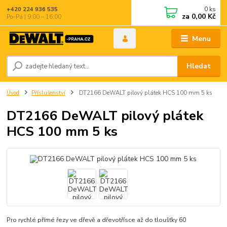
0
ks
+420 224 936 535
za
0,00 Kč
Po–Pá | 9:00 – 16:00
Menu
Hledat
Úvod
Příslušenství
DT2166 DeWALT pilový plátek HCS 100 mm 5 ks
DT2166 DeWALT pilový plátek
HCS 100 mm 5 ks
Pro rychlé přímé řezy ve dřevě a dřevotřísce až do tloušťky 60