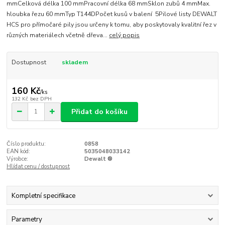
mmCelková délka 100 mmPracovní délka 68 mmSklon zubů 4 mmMax.
hloubka řezu 60 mmTyp T144DPočet kusů v balení 5Pilové listy DEWALT
HCS pro přímočaré pily jsou určeny k tomu, aby poskytovaly kvalitní řez v
různých materiálech včetně dřeva...
celý popis
Dostupnost
skladem
160 Kč
/
ks
132 Kč
bez DPH
Přidat do košíku
Číslo produktu:
0858
EAN kód:
5035048033142
Výrobce:
Dewalt ®
Hlídat cenu / dostupnost
Kompletní specifikace
Parametry