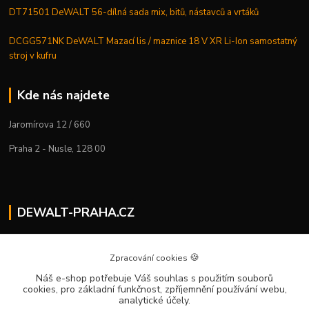
DT71501 DeWALT 56-dílná sada mix, bitů, nástavců a vrtáků
DCGG571NK DeWALT Mazací lis / maznice 18 V XR Li-Ion samostatný
stroj v kufru
Kde nás najdete
Jaromírova 12 / 660
Praha 2 - Nusle, 128 00
DEWALT-PRAHA.CZ
Kostelecký M.
+420 224 936 535
🍪
Zpracování cookies
Po–Pá | 9:00 – 16:00
Náš e-shop potřebuje Váš souhlas
s použitím souborů
cookies, pro základní funkčnost, zpříjemnění používání webu,
info@dewalt-praha.cz
analytické účely.