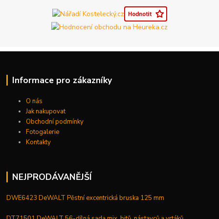
Informace pro zákazníky
O nás
Jak nakupovat
Obchodní podmínky
Fotogalerie
Kontakty
NEJPRODÁVANĚJŠÍ
DWE6423 DeWALT Pěstní excentrická bruska 125 mm
DT71501 DeWALT 56-dílná sada mix, bitů, nástavců a vrtáků