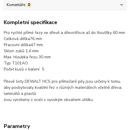
Komentáře
0
Kompletní specifikace
Pro rychlé přímé řezy ve dřevě a dřevotřísce až do tloušťky 60 mm
Celková délka
76 mm
Pracovní délka
47 mm
Sklon zubů 1,4 mm
Max. hloubka řezu 30 mm
Typ T101AO
Počet kusů v balení 5
Pilové listy DEWALT HCS pro přímočaré pily jsou určeny k tomu,
aby poskytovaly kvalitní řez v různých materiálech včetně dřeva,
laminátů a plastů
Jsou vyrobeny z oceli s vysokým obsahem uhlíku
Parametry