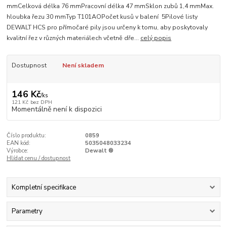
mmCelková délka 76 mmPracovní délka 47 mmSklon zubů 1,4 mmMax.
hloubka řezu 30 mmTyp T101AOPočet kusů v balení 5Pilové listy
DEWALT HCS pro přímočaré pily jsou určeny k tomu, aby poskytovaly
kvalitní řez v různých materiálech včetně dře...
celý popis
Dostupnost
Není skladem
146 Kč
/
ks
121 Kč
bez DPH
Momentálně není k dispozici
Číslo produktu:
0859
EAN kód:
5035048033234
Výrobce:
Dewalt ®
Hlídat cenu / dostupnost
Kompletní specifikace
Parametry