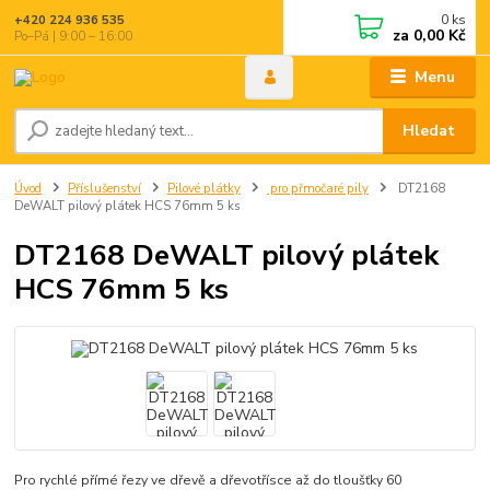
0
ks
+420 224 936 535
za
0,00 Kč
Po–Pá | 9:00 – 16:00
Menu
Hledat
Úvod
Příslušenství
Pilové plátky
pro přmočaré pily
DT2168
DeWALT pilový plátek HCS 76mm 5 ks
DT2168 DeWALT pilový plátek
HCS 76mm 5 ks
Pro rychlé přímé řezy ve dřevě a dřevotřísce až do tloušťky 60