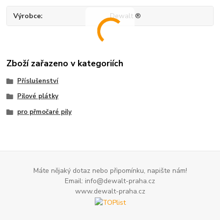
Výrobce
Dewalt ®
Zboží zařazeno v kategoriích
Příslušenství
Pilové plátky
pro přmočaré pily
Máte nějaký dotaz nebo připomínku, napište nám!
Email: info@dewalt-praha.cz
www.dewalt-praha.cz