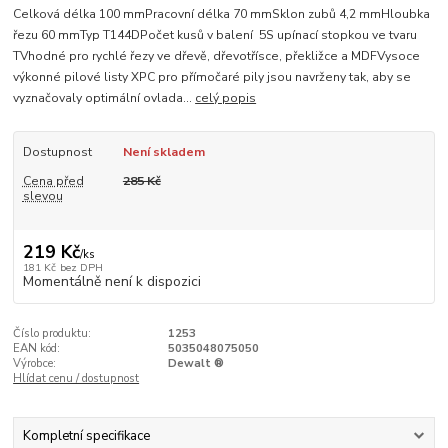
Celková délka 100 mmPracovní délka 70 mmSklon zubů 4,2 mmHloubka
řezu 60 mmTyp T144DPočet kusů v balení 5S upínací stopkou ve tvaru
TVhodné pro rychlé řezy ve dřevě, dřevotřísce, překližce a MDFVysoce
výkonné pilové listy XPC pro přímočaré pily jsou navrženy tak, aby se
vyznačovaly optimální ovlada...
celý popis
Dostupnost
Není skladem
Cena před
285 Kč
slevou
219 Kč
/
ks
181 Kč
bez DPH
Momentálně není k dispozici
Číslo produktu:
1253
EAN kód:
5035048075050
Výrobce:
Dewalt ®
Hlídat cenu / dostupnost
Kompletní specifikace