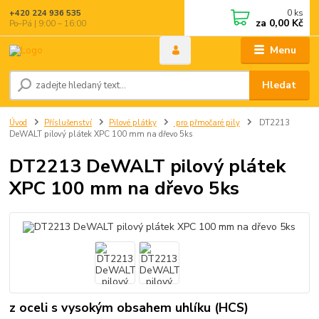
0
ks
+420 224 936 535
za
0,00 Kč
Po–Pá | 9:00 – 16:00
Menu
Hledat
Úvod
Příslušenství
Pilové plátky
pro přmočaré pily
DT2213
DeWALT pilový plátek XPC 100 mm na dřevo 5ks
DT2213 DeWALT pilový plátek
XPC 100 mm na dřevo 5ks
z oceli s vysokým obsahem uhlíku (HCS)