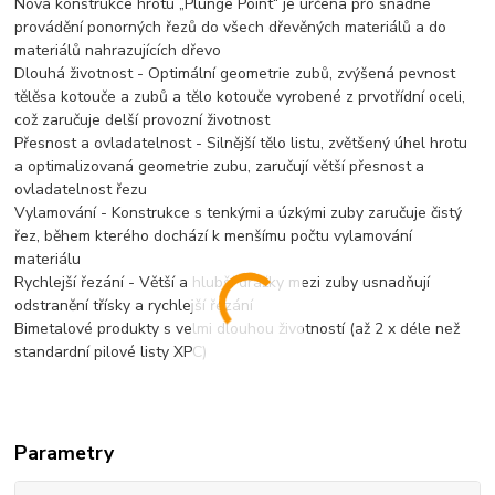
Nová konstrukce hrotu „Plunge Point“ je určena pro snadné
provádění ponorných řezů do všech dřevěných materiálů a do
materiálů nahrazujících dřevo
Dlouhá životnost - Optimální geometrie zubů, zvýšená pevnost
tělěsa kotouče a zubů a tělo kotouče vyrobené z prvotřídní oceli,
což zaručuje delší provozní životnost
Přesnost a ovladatelnost - Silnější tělo listu, zvětšený úhel hrotu
a optimalizovaná geometrie zubu, zaručují větší přesnost a
ovladatelnost řezu
Vylamování - Konstrukce s tenkými a úzkými zuby zaručuje čistý
řez, během kterého dochází k menšímu počtu vylamování
materiálu
Rychlejší řezání - Větší a hlubší drážky mezi zuby usnadňují
odstranění třísky a rychlejší řezání
Bimetalové produkty s velmi dlouhou životností (až 2 x déle než
standardní pilové listy XPC)
Parametry