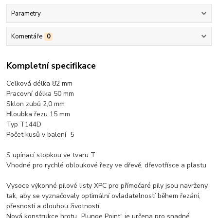
Parametry
Komentáře
0
Kompletní specifikace
Celková délka 82 mm
Pracovní délka 50 mm
Sklon zubů 2,0 mm
Hloubka řezu 15 mm
Typ T144D
Počet kusů v balení 5
S upínací stopkou ve tvaru T
Vhodné pro rychlé obloukové řezy ve dřevě, dřevotřísce a plastu
Vysoce výkonné pilové listy XPC pro přímočaré pily jsou navrženy
tak, aby se vyznačovaly optimální ovladatelností během řezání,
přesností a dlouhou životností
Nová konstrukce hrotu „Plunge Point“ je určena pro snadné