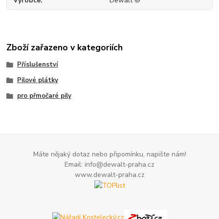
Výrobce
Dewalt ®
Zboží zařazeno v kategoriích
Příslušenství
Pilové plátky
pro přmočaré pily
Máte nějaký dotaz nebo připomínku, napište nám!
Email: info@dewalt-praha.cz
www.dewalt-praha.cz