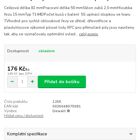
Celková délka 82 mmPracovní délka 50 mmSklon zubů 2,0 mmHloubka
řezu 15 mmTyp T144DPočet kusů v balení 5S upínací stopkou ve tvaru
TVhodné pro rychlé obloukové řezy ve dřevě, dřevotřísce a
plastuVysoce výkonné pilové listy XPC pro přímočaré pily jsou navrženy
tak, aby se vyznačovaly optimální ovlad...
celý popis
Dostupnost
skladem
176 Kč
/
ks
145 Kč
bez DPH
Přidat do košíku
Číslo produktu:
1255
EAN kód:
5035048075081
Výrobce:
Dewalt ®
Hlídat cenu / dostupnost
Kompletní specifikace