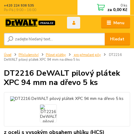
0
ks
+420 224 936 535
za
0,00 Kč
Po–Pá | 9:00 – 16:00
Menu
Hledat
Úvod
Příslušenství
Pilové plátky
pro přmočaré pily
DT2216
DeWALT pilový plátek XPC 94 mm na dřevo 5 ks
DT2216 DeWALT pilový plátek
XPC 94 mm na dřevo 5 ks
z oceli s vysokým obsahem uhlíku (HCS)