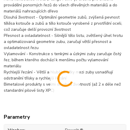
provádění ponorných řezů do všech dřevěných materiálů a do
materiálů nahrazujících dřevo
Dlouhá životnost - Optimální geometrie zubů, zvýšená pevnost
tělěsa kotouče a zubů a tělo kotouče vyrobené z prvotřídní oceli,
což zaručuje delší provozní životnost
Přesnost a ovladatelnost - Silnější tělo listu, zvětšený úhel hrotu
a optimalizovaná geometrie zubu, zaručují větší přesnost a
ovladatelnost řezu
Vylamování - Konstrukce s tenkými a úzkými zuby zaručuje čistý
řez, během kterého dochází k menšímu počtu vylamování
materiálu
Rychlejší řezání - Větší a hlubší drážky mezi zuby usnadňují
odstranění třísky a rychlejší řezání
Bimetalové produkty s velmi dlouhou životností (až 2 x déle než
standardní pilové listy XPC)
Parametry