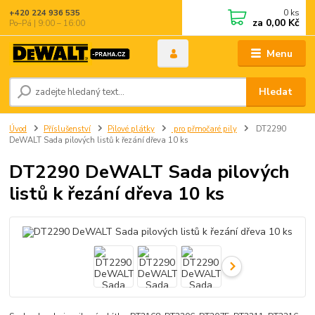
0
ks
+420 224 936 535
za
0,00 Kč
Po–Pá | 9:00 – 16:00
Menu
Hledat
Úvod
Příslušenství
Pilové plátky
pro přmočaré pily
DT2290
DeWALT Sada pilových listů k řezání dřeva 10 ks
DT2290 DeWALT Sada pilových
listů k řezání dřeva 10 ks