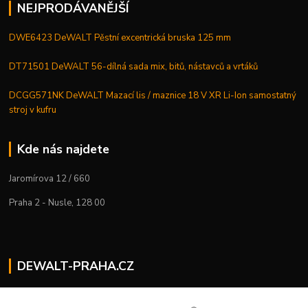
NEJPRODÁVANĚJŠÍ
DWE6423 DeWALT Pěstní excentrická bruska 125 mm
DT71501 DeWALT 56-dílná sada mix, bitů, nástavců a vrtáků
DCGG571NK DeWALT Mazací lis / maznice 18 V XR Li-Ion samostatný
stroj v kufru
Kde nás najdete
Jaromírova 12 / 660
Praha 2 - Nusle, 128 00
DEWALT-PRAHA.CZ
Kostelecký M.