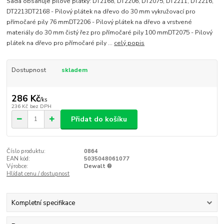
Sada obsahuje pilové plátky: DT2168, DT2206, DT2075, DT2211, DT2216,
DT2213DT2168 - Pilový plátek na dřevo do 30 mm vykružovací pro
přímočaré pily 76 mmDT2206 - Pilový plátek na dřevo a vrstvené
materiály do 30 mm čistý řez pro přímočaré pily 100 mmDT2075 - Pilový
plátek na dřevo pro přímočaré pily ...
celý popis
Dostupnost
skladem
286 Kč
/
ks
236 Kč
bez DPH
Přidat do košíku
Číslo produktu:
0864
EAN kód:
5035048061077
Výrobce:
Dewalt ®
Hlídat cenu / dostupnost
Kompletní specifikace