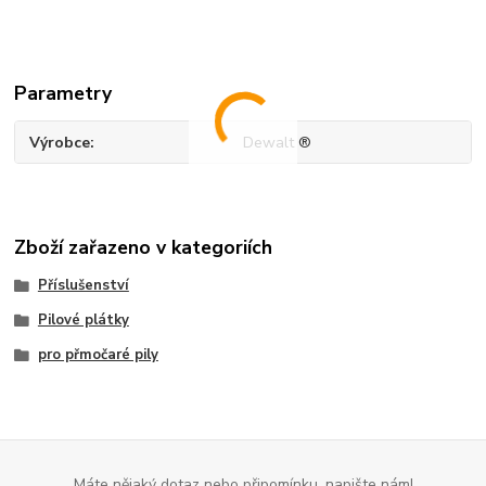
Parametry
Výrobce
Dewalt ®
Zboží zařazeno v kategoriích
Příslušenství
Pilové plátky
pro přmočaré pily
Máte nějaký dotaz nebo připomínku, napište nám!