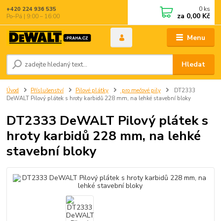
0
ks
+420 224 936 535
za
0,00 Kč
Po–Pá | 9:00 – 16:00
Menu
Hledat
Úvod
Příslušenství
Pilové plátky
pro mečové pily
DT2333
DeWALT Pilový plátek s hroty karbidů 228 mm, na lehké stavební bloky
DT2333 DeWALT Pilový plátek s
hroty karbidů 228 mm, na lehké
stavební bloky