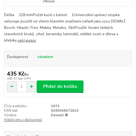
Délka 228 mmPočet kusů v balení 1Univerzální upínací stopka
vyhovuje použití se všemi hlavními značkami nářadí jako jsou DEWALT,
Bosch, Hitachi, Flex, Makita, Metabo, SkilPoužití: řezání lehkých
stavebních bloků, cihel, keramiky, laminátů, měkké oceli a dřeva s
hřebíky
celý popis
Dostupnost
skladem
435 Kč
/
ks
360 Kč
bez DPH
Přidat do košíku
Číslo produktu:
1873
EAN kód:
5035048072813
Výrobce:
Dewalt ®
Hlídat cenu / dostupnost