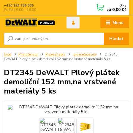
0
ks
+420 224 936 535
za
0,00 Kč
Po–Pá | 9:00 – 16:00
Menu
Hledat
Úvod
Příslušenství
Pilové plátky
pro mečové pily
DT2345
DeWALT Pilový plátek demoliční 152 mm,na vrstvené materiály 5 ks
DT2345 DeWALT Pilový plátek
demoliční 152 mm,na vrstvené
materiály 5 ks