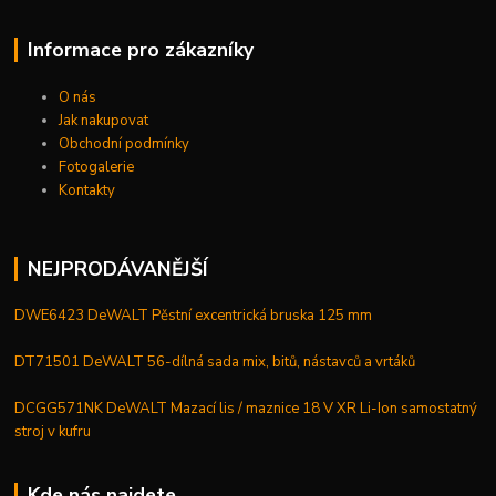
Informace pro zákazníky
O nás
Jak nakupovat
Obchodní podmínky
Fotogalerie
Kontakty
NEJPRODÁVANĚJŠÍ
DWE6423 DeWALT Pěstní excentrická bruska 125 mm
DT71501 DeWALT 56-dílná sada mix, bitů, nástavců a vrtáků
DCGG571NK DeWALT Mazací lis / maznice 18 V XR Li-Ion samostatný
stroj v kufru
Kde nás najdete