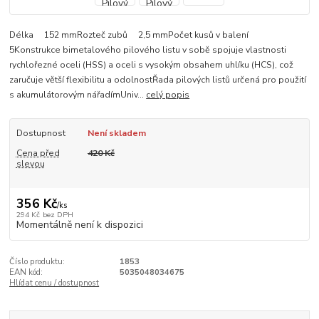
Délka 152 mmRozteč zubů 2,5 mmPočet kusů v balení
5Konstrukce bimetalového pilového listu v sobě spojuje vlastnosti
rychlořezné oceli (HSS) a oceli s vysokým obsahem uhlíku (HCS), což
zaručuje větší flexibilitu a odolnostŘada pilových listů určená pro použití
s akumulátorovým nářadímUniv...
celý popis
Dostupnost
Není skladem
Cena před
420 Kč
slevou
356 Kč
/
ks
294 Kč
bez DPH
Momentálně není k dispozici
Číslo produktu:
1853
EAN kód:
5035048034675
Hlídat cenu / dostupnost