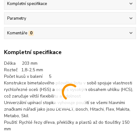
Kompletní specifikace
Parametry
Komentáře
0
Kompletní specifikace
Délka 203 mm
Rozteč 1,8-2,5 mm
Počet kusů v balení 5
Konstrukce bimetalového pilového listu v sobě spojuje vlastnosti
rychlořezné oceli (HSS) a oceli s vysokým obsahem uhlíku (HCS),
což zaručuje větší flexibilitu a odolnost
Univerzální upínací stopka vyhovuje použití se všemi hlavními
značkami nářadí jako jsou DEWALT, Bosch, Hitachi, Flex, Makita,
Metabo, Skil
Použití: Rychlé řezy dřeva, překližky a plastů až do tloušťky 150
mm