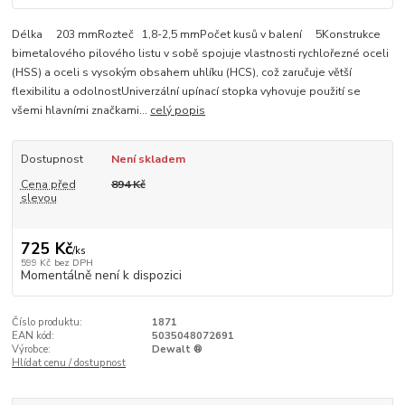
Délka 203 mmRozteč 1,8-2,5 mmPočet kusů v balení 5Konstrukce
bimetalového pilového listu v sobě spojuje vlastnosti rychlořezné oceli
(HSS) a oceli s vysokým obsahem uhlíku (HCS), což zaručuje větší
flexibilitu a odolnostUniverzální upínací stopka vyhovuje použití se
všemi hlavními značkami...
celý popis
Dostupnost
Není skladem
Cena před
894 Kč
slevou
725 Kč
/
ks
599 Kč
bez DPH
Momentálně není k dispozici
Číslo produktu:
1871
EAN kód:
5035048072691
Výrobce:
Dewalt ®
Hlídat cenu / dostupnost