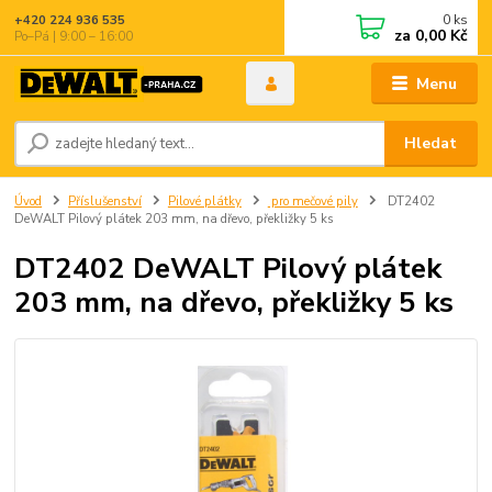
0
ks
+420 224 936 535
za
0,00 Kč
Po–Pá | 9:00 – 16:00
Menu
Hledat
Úvod
Příslušenství
Pilové plátky
pro mečové pily
DT2402
DeWALT Pilový plátek 203 mm, na dřevo, překližky 5 ks
DT2402 DeWALT Pilový plátek
203 mm, na dřevo, překližky 5 ks