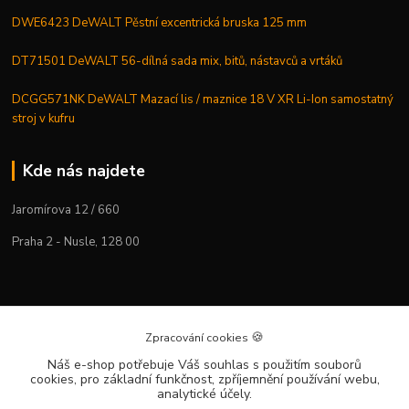
DWE6423 DeWALT Pěstní excentrická bruska 125 mm
DT71501 DeWALT 56-dílná sada mix, bitů, nástavců a vrtáků
DCGG571NK DeWALT Mazací lis / maznice 18 V XR Li-Ion samostatný
stroj v kufru
Kde nás najdete
Jaromírova 12 / 660
Praha 2 - Nusle, 128 00
DEWALT-PRAHA.CZ
🍪
Zpracování cookies
Kostelecký M.
Náš e-shop potřebuje Váš souhlas
s použitím souborů
cookies, pro základní funkčnost, zpříjemnění používání webu,
+420 224 936 535
analytické účely.
Po–Pá | 9:00 – 16:00